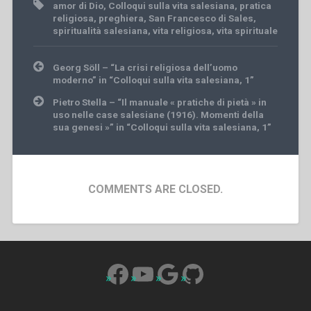
amor di Dio
,
Colloqui sulla vita salesiana
,
pratica
religiosa
,
preghiera
,
San Francesco di Sales
,
spiritualità salesiana
,
vita religiosa
,
vita spirituale
Post
Georg Söll – “La crisi religiosa dell’uomo
navigation
moderno” in “Colloqui sulla vita salesiana, 1”
Pietro Stella – “Il manuale « pratiche di pietà » in
uso nelle case salesiane (1916). Momenti della
sua genesi »” in “Colloqui sulla vita salesiana, 1”
COMMENTS ARE CLOSED.
Facebook
YouTube
Google
GitHub