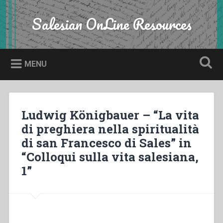
Skip
to
Salesian OnLine Resources
Search
content
MENU
Ludwig Königbauer – “La vita
di preghiera nella spiritualità
di san Francesco di Sales” in
“Colloqui sulla vita salesiana,
1”