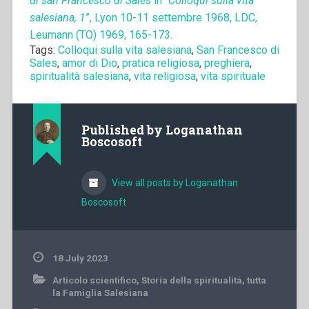
di san Francesco di Sales
in “
Colloqui sulla vita
salesiana, 1
”, Lyon 10-11 settembre 1968, LDC,
Leumann (TO) 1969, 165-173.
Tags:
Colloqui sulla vita salesiana
,
San Francesco di
Sales
,
amor di Dio
,
pratica religiosa
,
preghiera
,
spiritualità salesiana
,
vita religiosa
,
vita spirituale
Published by
Loganathan
Boscosoft
View all posts by Loganathan
Boscosoft
18 July 2023
Articolo scientifico
,
Storia della spiritualità
,
tutta
la Famiglia Salesiana