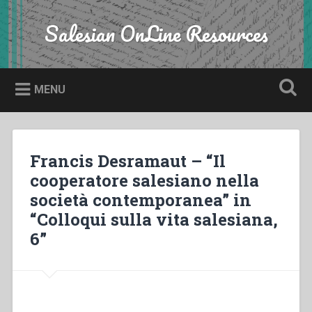
Skip
to
Salesian OnLine Resources
Search
content
MENU
Francis Desramaut – “Il
cooperatore salesiano nella
società contemporanea” in
“Colloqui sulla vita salesiana,
6”