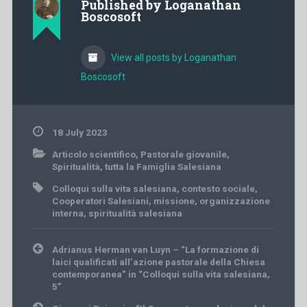
Published by
Loganathan
Boscosoft
View all posts by Loganathan
Boscosoft
18 July 2023
Articolo scientifico
,
Pastorale giovanile
,
Spiritualità
,
tutta la Famiglia Salesiana
Colloqui sulla vita salesiana
,
contesto sociale
,
Cooperatori Salesiani
,
missione
,
organizzazione
interna
,
spiritualità salesiana
Post
Adrianus Herman van Luyn – “La formazione di
navigation
laici qualificati all’azione pastorale della Chiesa
contemporanea” in “Colloqui sulla vita salesiana,
5”