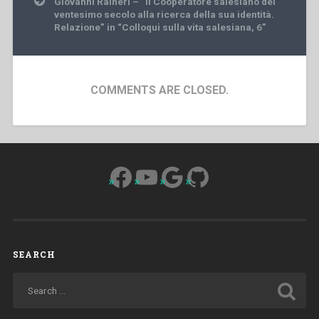
Giovanni Raineri – “Il Cooperatore salesiano del
ventesimo secolo alla ricerca della sua identità.
Relazione” in “Colloqui sulla vita salesiana, 6”
COMMENTS ARE CLOSED.
Facebook
YouTube
Google
GitHub
SEARCH