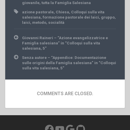
giovanile
,
tutta la Famiglia Salesiana
azione pastorale
,
Chiesa
,
Colloqui sulla vita
salesiana
,
formazione pastorale dei laici
,
gruppo
,
laici
,
metodo
,
socialità
Post
Giovanni Raineri – “Azione evangelizzatrice e
navigation
Famiglia salesiana” in “Colloqui sulla vita
salesiana, 5”
Senza autore – “Appendice: Documentazione
sulle origini della Famiglia salesiana” in “Colloqui
sulla vita salesiana, 5”
COMMENTS ARE CLOSED.
Facebook
YouTube
Google
GitHub