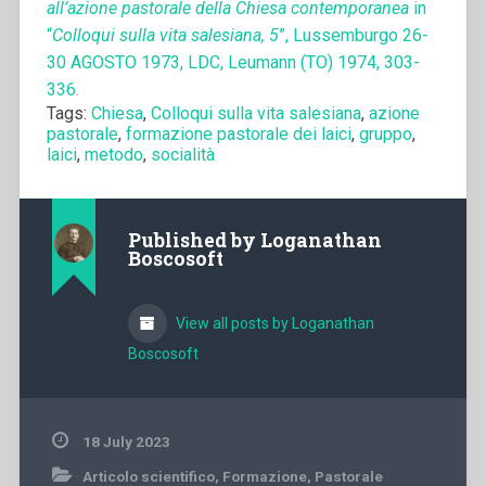
all’azione pastorale della Chiesa contemporanea
in
“
Colloqui sulla vita salesiana, 5
”, Lussemburgo 26-
30 AGOSTO 1973, LDC, Leumann (TO) 1974, 303-
336.
Tags:
Chiesa
,
Colloqui sulla vita salesiana
,
azione
pastorale
,
formazione pastorale dei laici
,
gruppo
,
laici
,
metodo
,
socialità
Published by
Loganathan
Boscosoft
View all posts by Loganathan
Boscosoft
18 July 2023
Articolo scientifico
,
Formazione
,
Pastorale