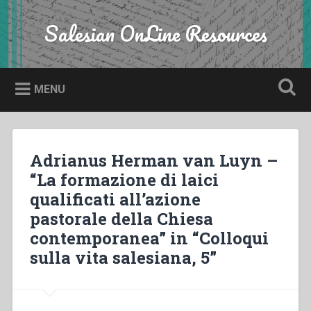
Skip
to
Salesian OnLine Resources
Search
content
MENU
Adrianus Herman van Luyn –
“La formazione di laici
qualificati all’azione
pastorale della Chiesa
contemporanea” in “Colloqui
sulla vita salesiana, 5”