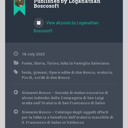
Published by
Loganathan
Boscosoft
View all posts by Loganathan
Boscosoft
18 July 2023
Fonte
,
Storia
,
Torino
,
tutta la Famiglia Salesiana
festa
,
giovani
,
Opere edite di don Bosco
,
oratorio
,
Pio IX
,
scritti di don Bosco
Post
Giovanni Bosco – Società di mutuo soccorso di
navigation
alcuni individui della Compagnia di San Luigi
eretta nell’Oratorio di San Francesco di Sales
Giovanni Bosco – Catalogo degli oggetti offerti
per la lotteria a beneficio dell’oratorio maschile di
S. Francesco di Sales in Valdocco