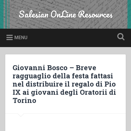
Skip
to
Salesian OnLine Resources
Search
content
MENU
Giovanni Bosco – Breve
ragguaglio della festa fattasi
nel distribuire il regalo di Pio
IX ai giovani degli Oratorii di
Torino