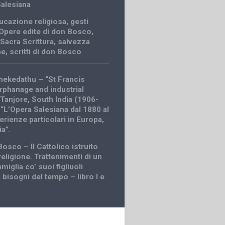
Salesiana
ucazione religiosa
,
gesti
Opere edite di don Bosco
,
,
Sacra Scrittura
,
salvezza
me
,
scritti di don Bosco
ekedathu – “St Francis
orphanage and industrial
 Tanjore, South India (1906-
 “L’Opera Salesiana dal 1880 al
rienze particolari in Europa,
ia”.
osco – Il Cattolico istruito
religione. Trattenimenti di un
amiglia co’ suoi figliuoli
 bisogni del tempo – libro I e