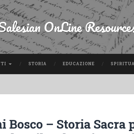
Salesian OnLine Resource
NTI
STORIA
EDUCAZIONE
SPIRITU
i Bosco – Storia Sacra 