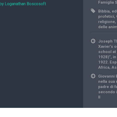
Famiglia 
 by Loganathan Boscosoft
Bibbia
,
ed
profetici
,
religione
delle ani
Post
Joseph Th
navigation
Xavier’s 
school at
1928)”, in
1922. Espe
Africa, As
Giovanni B
nella sua 
padre di f
secondo i
II