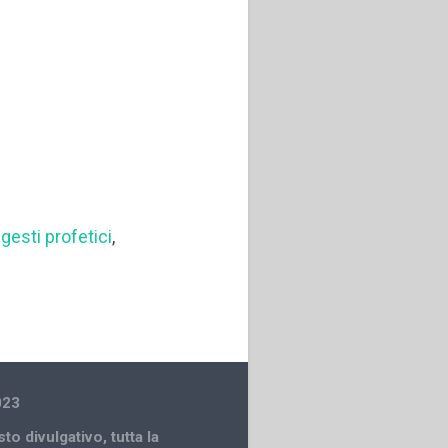
,
gesti profetici
,
023
sto divulgativo
,
tutta la