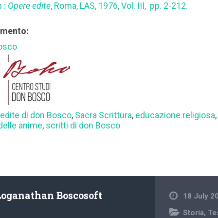
n :
Opere edite
, Roma, LAS, 1976, Vol. III, pp. 2-212.
rimento:
Bosco
edite di don Bosco
,
Sacra Scrittura
,
educazione religiosa
delle anime
,
scritti di don Bosco
Loganathan Boscosoft
18 July 2
Storia
,
Te