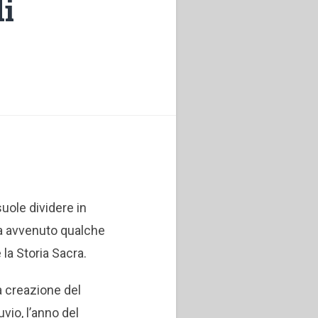
di
suole dividere in
ia avvenuto qualche
la Storia Sacra.
a creazione del
vio, l’anno del