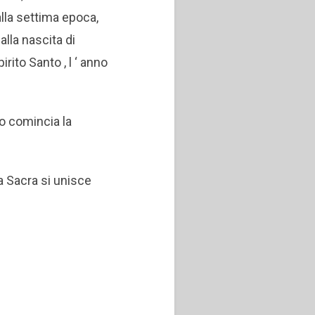
alla settima epoca,
dalla nascita di
irito Santo , l ‘ anno
to comincia la
ia Sacra si unisce