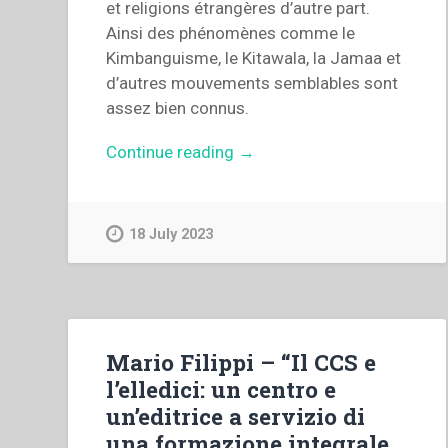
et religions étrangères d’autre part.
Ainsi des phénomènes comme le
Kimbanguisme, le Kitawala, la Jamaa et
d’autres mouvements semblables sont
assez bien connus.
“Léon
Continue reading
→
Verbeek
–
Ombres
18 July 2023
et
clairières.
Histoire
de
l’impantation
Mario Filippi – “Il CCS e
de
l’elledici: un centro e
l’Eglise
un’editrice a servizio di
catholique
una formazione integrale