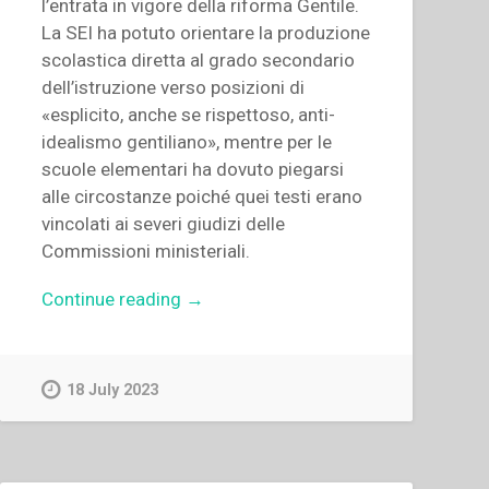
l’entrata in vigore della riforma Gentile.
La SEI ha potuto orientare la produzione
scolastica diretta al grado secondario
dell’istruzione verso posizioni di
«esplicito, anche se rispettoso, anti-
idealismo gentiliano», mentre per le
scuole elementari ha dovuto piegarsi
alle circostanze poiché quei testi erano
vincolati ai severi giudizi delle
Commissioni ministeriali.
“Fabio
Continue reading
→
Targhetta
–
“La
18 July 2023
riforma
Gentile:
il