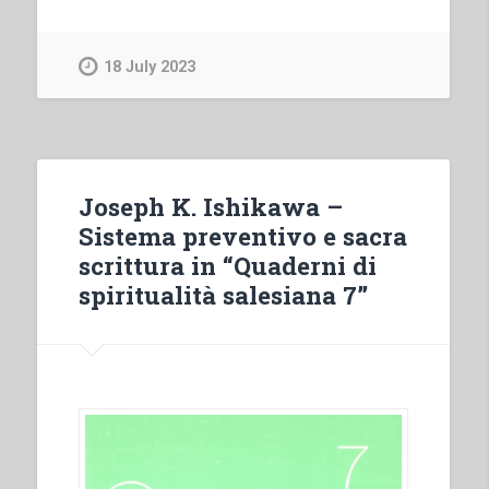
Chiari
–
“Arese
18 July 2023
1955-
1972:
casa
per
i
Joseph K. Ishikawa –
perdenti
Sistema preventivo e sacra
nella
scrittura in “Quaderni di
vita-
spiritualità salesiana 7”
terra
natale
dell’operazione
mato
grosso”
in
“Salesiani