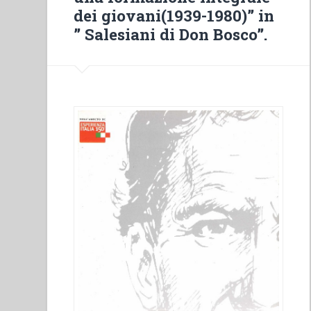
dans
dei giovani(1939-1980)” in
le
” Salesiani di Don Bosco”.
diocèse
de
Sakania,
Zaïre
(1910-
1970)”