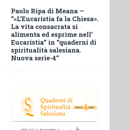
decollo
della
Paolo Ripa di Meana –
SEI”
“«L’Eucaristia fa la Chiesa».
in
La vita consacrata si
“Salesiani
alimenta ed esprime nell’
di
Eucaristia” in “quaderni di
Don
spiritualità salesiana.
Bosco
Nuova serie-4”
in
Italia.
150
anni
di
educazione””