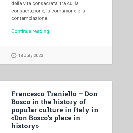
della vita consacrata, tra cui la
consacrazione, la comunione e la
contemplazione.
“Paolo
Continue reading
→
Ripa
di
Meana
18 July 2023
–
“«L’Eucaristia
fa
la
Chiesa».
Francesco Traniello – Don
La
Bosco in the history of
vita
popular culture in Italy in
consacrata
«Don Bosco’s place in
si
history»
alimenta