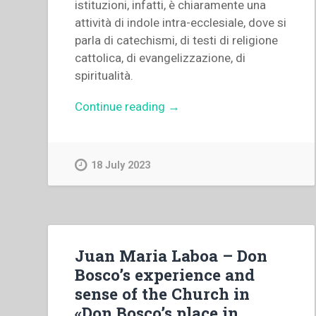
istituzioni, infatti, è chiaramente una
attività di indole intra-ecclesiale, dove si
parla di catechismi, di testi di religione
cattolica, di evangelizzazione, di
spiritualità.
“Mario
Continue reading
→
Filippi
–
“Il
18 July 2023
CCS
e
l’elledici:
un
centro
Juan Maria Laboa – Don
e
Bosco’s experience and
un’editrice
sense of the Church in
a
«Don Bosco’s place in