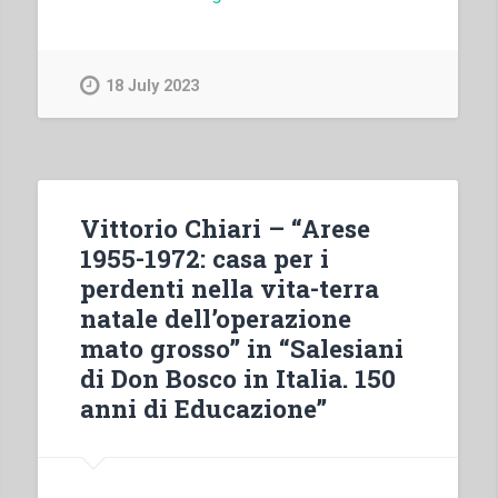
D’Angelo
–
Educazione
18 July 2023
cattolica
e
ceti
medi.
L’istituto
Vittorio Chiari – “Arese
salesiano
1955-1972: casa per i
”
perdenti nella vita-terra
Villa
natale dell’operazione
Sora”
mato grosso” in “Salesiani
di
di Don Bosco in Italia. 150
Frascati
anni di Educazione”
(1990-
1950)”