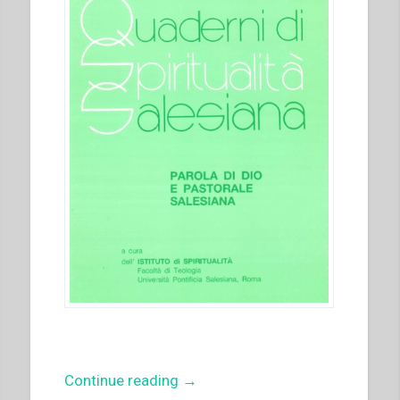
di
Don
Bosco
in
Italia.
150
anni
di
Educazione””
“Joseph
Continue reading
→