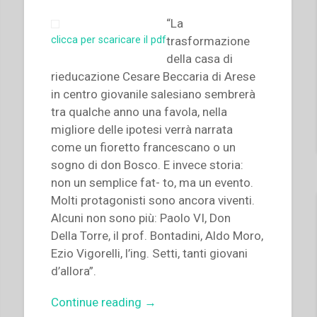
“La
trasformazione
clicca per scaricare il pdf
della casa di
rieducazione Cesare Beccaria di Arese
in centro giovanile salesiano sembrerà
tra qualche anno una favola, nella
migliore delle ipotesi verrà narrata
come un fioretto francescano o un
sogno di don Bosco. E invece storia:
non un semplice fat- to, ma un evento.
Molti protagonisti sono ancora viventi.
Alcuni non sono più: Paolo VI, Don
Della Torre, il prof. Bontadini, Aldo Moro,
Ezio Vigorelli, l’ing. Setti, tanti giovani
d’allora”.
“Vittorio
Continue reading
→