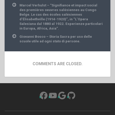
Post
Marcel Verhulst – “Signifiance et impact social
navigation
des premières oeuvres salésiennes au Congo
Belge. Le cas des écoles salésiennes
d’Élisabethville (1914-1920)”, in “L’Opera
Salesiana dal 1880 al 1922. Esperienze particolari
in Europa, Africa, Asia”.
Giovanni Bosco – Storia Sacra per uso delle
scuole utile ad ogni stato di persone.
COMMENTS ARE CLOSED.
Facebook
YouTube
Google
GitHub