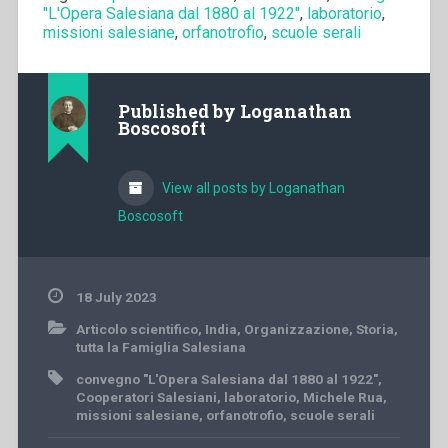
"L'Opera Salesiana dal 1880 al 1922"
,
laboratorio
,
missioni salesiane
,
orfanotrofio
,
scuole serali
Published by
Loganathan
Boscosoft
View all posts by Loganathan
Boscosoft
18 July 2023
Articolo scientifico
,
India
,
Organizzazione
,
Storia
,
tutta la Famiglia Salesiana
convegno "L'Opera Salesiana dal 1880 al 1922"
,
Cooperatori Salesiani
,
laboratorio
,
Michele Rua
,
missioni salesiane
,
orfanotrofio
,
scuole serali