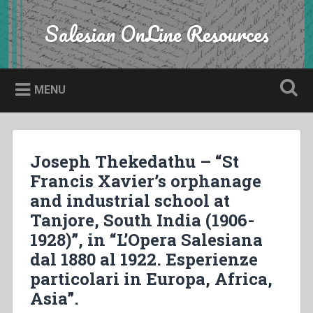
Skip
to
Salesian OnLine Resources
Search
content
MENU
Joseph Thekedathu – “St
Francis Xavier’s orphanage
and industrial school at
Tanjore, South India (1906-
1928)”, in “L’Opera Salesiana
dal 1880 al 1922. Esperienze
particolari in Europa, Africa,
Asia”.