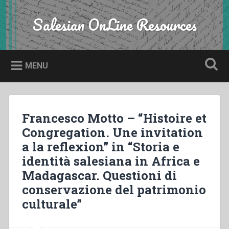
Skip
to
Salesian OnLine Resources
Search
content
MENU
Francesco Motto – “Histoire et
Congregation. Une invitation
a la reflexion” in “Storia e
identità salesiana in Africa e
Madagascar. Questioni di
conservazione del patrimonio
culturale”