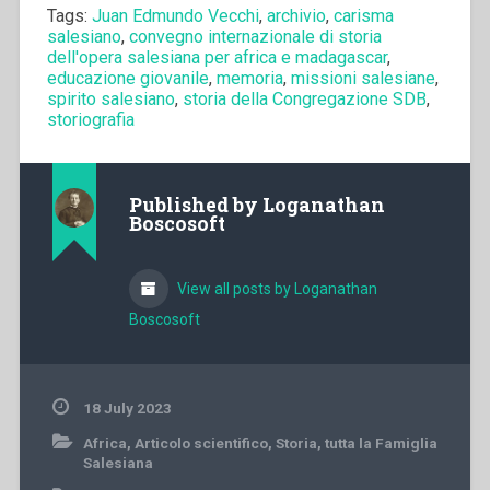
Tags:
Juan Edmundo Vecchi
,
archivio
,
carisma
salesiano
,
convegno internazionale di storia
dell'opera salesiana per africa e madagascar
,
educazione giovanile
,
memoria
,
missioni salesiane
,
spirito salesiano
,
storia della Congregazione SDB
,
storiografia
Published by
Loganathan
Boscosoft
View all posts by Loganathan
Boscosoft
18 July 2023
Africa
,
Articolo scientifico
,
Storia
,
tutta la Famiglia
Salesiana