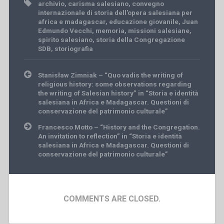
archivio
,
carisma salesiano
,
convegno
internazionale di storia dell'opera salesiana per
africa e madagascar
,
educazione giovanile
,
Juan
Edmundo Vecchi
,
memoria
,
missioni salesiane
,
spirito salesiano
,
storia della Congregazione
SDB
,
storiografia
Post
Stanisław Zimniak – “Quo vadis the writing of
navigation
religious history: some observations regarding
the writing of Salesian history” in “Storia e identità
salesiana in Africa e Madagascar. Questioni di
conservazione del patrimonio culturale”
Francesco Motto – “History and the Congregation.
An invitation to reflection” in “Storia e identità
salesiana in Africa e Madagascar. Questioni di
conservazione del patrimonio culturale”
COMMENTS ARE CLOSED.