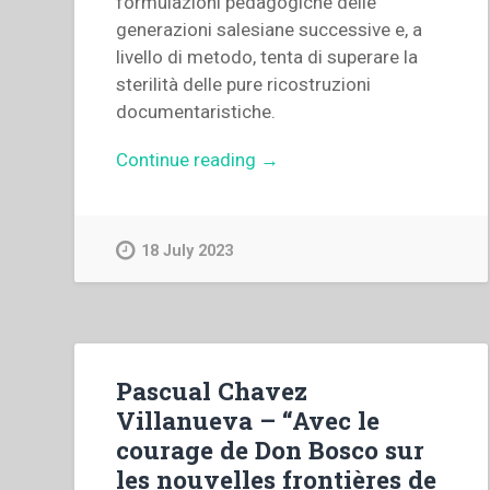
formulazioni pedagogiche delle
generazioni salesiane successive e, a
livello di metodo, tenta di superare la
sterilità delle pure ricostruzioni
documentaristiche.
“Michal
Continue reading
→
Vojtáš
–
Pedagogia
18 July 2023
salesiana
dopo
don
Bosco:
Dalla
Pascual Chavez
prima
Villanueva – “Avec le
generazione
courage de Don Bosco sur
fino
les nouvelles frontières de
al