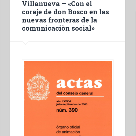
Villanueva – «Con el
première
coraje de don Bosco en las
génération
nuevas fronteras de la
au
comunicaciòn social»
synode
des
jeunes
(1888-
2018)”