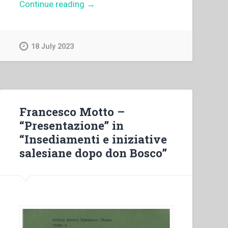
“Francis
Continue reading
→
Desramaut
–
“La
18 July 2023
povertà
salesiana
nel
XX
secolo.
Francesco Motto –
Da
“Presentazione” in
don
“Insediamenti e iniziative
Bosco
salesiane dopo don Bosco”
a
don
Vecchi”
in
“Colloqui
sulla