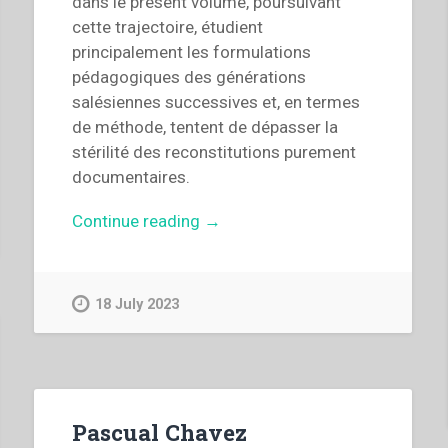
dans le présent volume, poursuivant
cette trajectoire, étudient
principalement les formulations
pédagogiques des générations
salésiennes successives et, en termes
de méthode, tentent de dépasser la
stérilité des reconstitutions purement
documentaires.
“Michal
Continue reading
→
Vojtáš
–
Pédagogie
18 July 2023
salésienne
après
Don
Bosco:
De
Pascual Chavez
la