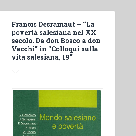
Don
Bosco:
From
Francis Desramaut – “La
the
povertà salesiana nel XX
first
secolo. Da don Bosco a don
generation
Vecchi” in “Colloqui sulla
up
vita salesiana, 19”
to
the
Synod
on
Young
People
(1888–
2018)”