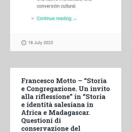
conversión cultural.
“Pascual
Continue reading
→
Chavez
Villanueva
–
18 July 2023
«Con
el
coraje
de
don
Francesco Motto – “Storia
Bosco
e Congregazione. Un invito
en
alla riflessione” in “Storia
las
e identità salesiana in
nuevas
fronteras
Africa e Madagascar.
de
Questioni di
la
conservazione del
comunicaciòn