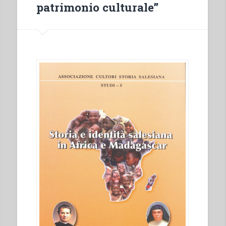
patrimonio culturale”
social»”