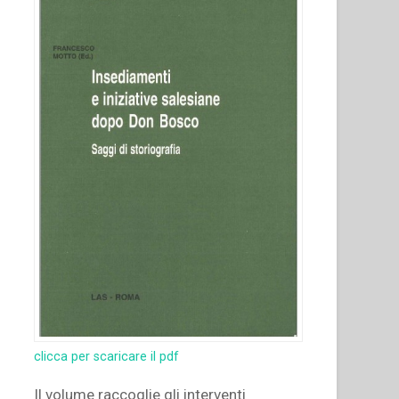
vita
salesiana,
19””
clicca per scaricare il pdf
Il volume raccoglie gli interventi