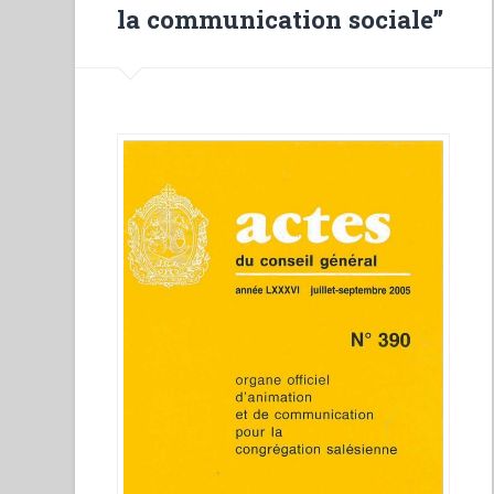
la communication sociale”
Sinodo
sui
giovani
(1888-
2018)”