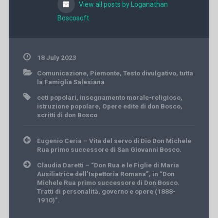
View all posts by Loganathan
Boscosoft
18 July 2023
Comunicazione
,
Piemonte
,
Testo divulgativo
,
tutta
la Famiglia Salesiana
ceti popolari
,
insegnamento morale-religioso
,
istruzione popolare
,
Opere edite di don Bosco
,
scritti di don Bosco
Post
Eugenio Ceria – Vita del servo di Dio Don Michele
navigation
Rua primo successore di San Giovanni Bosco.
Claudia Daretti – “Don Rua e le Figlie di Maria
Ausiliatrice dell’Ispettoria Romana”, in “Don
Michele Rua primo successore di Don Bosco.
Tratti di personalità, governo e opere (1888-
1910)”.