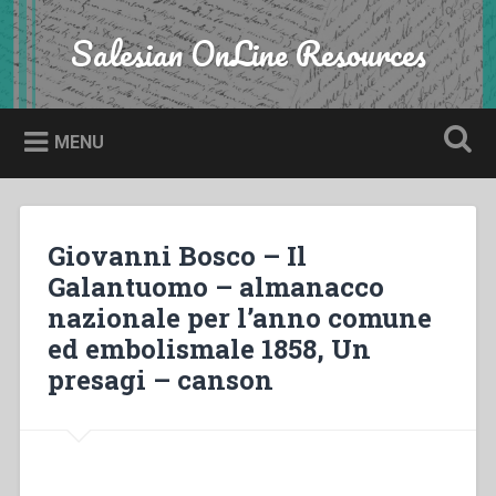
Skip
to
Salesian OnLine Resources
Search
content
MENU
Giovanni Bosco – Il
Galantuomo – almanacco
nazionale per l’anno comune
ed embolismale 1858, Un
presagi – canson