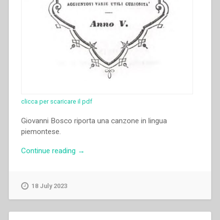
clicca per scaricare il pdf
Giovanni Bosco riporta una canzone in lingua
piemontese.
“Giovanni
Continue reading
→
Bosco
–
Il
18 July 2023
Galantuomo
–
almanacco