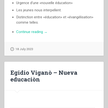
Urgence d’une «nouvelle éducation»
Les jeunes nous interpellent.
Distinction entre «éducation» et «évangélisation»
comme telles.
“Egidio
Continue reading
→
Viganò
–
La
18 July 2023
nouvelle
éducation”
Egidio Viganò – Nueva
educaciòn