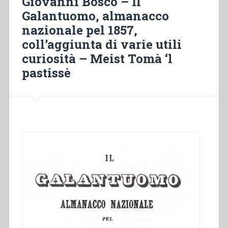
Giovanni Bosco – Il
gioventù
Galantuomo, almanacco
dai
nazionale pel 1857,
suoi
primi
coll’aggiunta di varie utili
abitatori
curiosità – Meist Tomà ‘l
sino
pastissè
ai
giorni
nostri.”