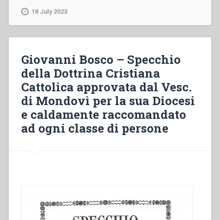
–
18 July 2023
Valdocco
nell’Ottocento
tra
reale
Giovanni Bosco – Specchio
e
della Dottrina Cristiana
ideale
Cattolica approvata dal Vesc.
(1866-
1889).
di Mondovì per la sua Diocesi
Documenti
e caldamente raccomandato
e
ad ogni classe di persone
testimonianze”