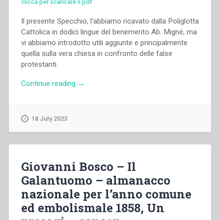
clicca per scaricare il pdf
Il presente Specchio, l’abbiamo ricavato dalla Poliglotta
Cattolica in dodici lingue del benemerito Ab. Migné, ma
vi abbiamo introdotto utili aggiunte e principalmente
quella sulla vera chiesa in confronto delle false
protestanti.
“Giovanni
Continue reading
→
Bosco
–
Specchio
18 July 2023
della
Dottrina
Cristiana
Cattolica
Giovanni Bosco – Il
approvata
Galantuomo – almanacco
dal
nazionale per l’anno comune
Vesc.
di
ed embolismale 1858, Un
Mondovì