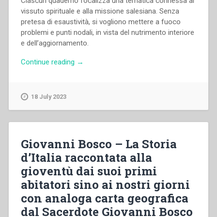
Ciascun quaderno focalizza una tematica connessa al
vissuto spirituale e alla missione salesiana. Senza
pretesa di esaustività, si vogliono mettere a fuoco
problemi e punti nodali, in vista del nutrimento interiore
e dell’aggiornamento.
“Cosimo
Continue reading
→
Semeraro,Giorgio
Zevini,Juan
Picca,Morand
18 July 2023
Wirth,Rafael
Vicent
–
La
Giovanni Bosco – La Storia
risposta
d’Italia raccontata alla
d’amore.
gioventù dai suoi primi
Dimensione
mistica
abitatori sino ai nostri giorni
della
con analoga carta geografica
vita
dal Sacerdote Giovanni Bosco
spirituale”