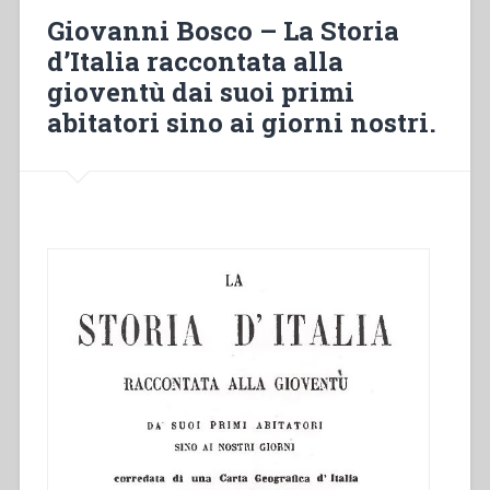
nazionale
Giovanni Bosco – La Storia
per
d’Italia raccontata alla
l’anno
gioventù dai suoi primi
comune
ed
abitatori sino ai giorni nostri.
embolismale
1858,
Un
presagi
–
canson”