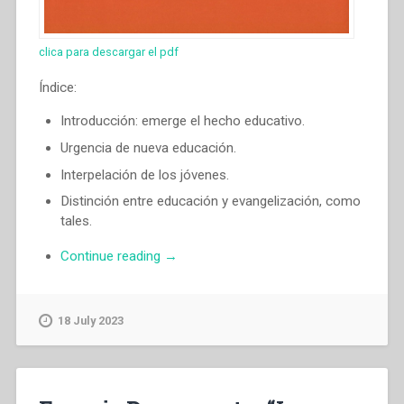
clica para descargar el pdf
Índice:
Introducción: emerge el hecho educativo.
Urgencia de nueva educación.
Interpelación de los jóvenes.
Distinción entre educación y evangelización, como
tales.
“Egidio
Continue reading
→
Viganò
–
Nueva
18 July 2023
educaciòn”