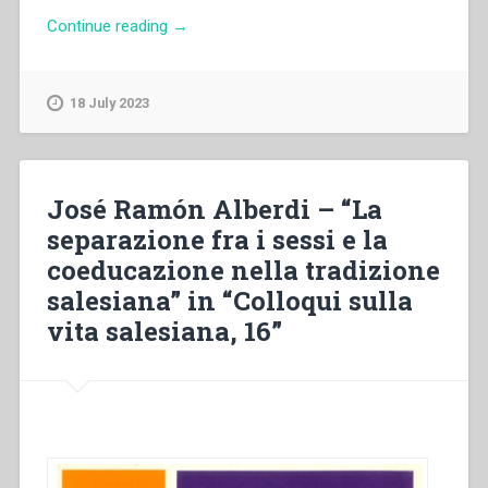
“Francis
Continue reading
→
Desramaut
–
“La
18 July 2023
Chiesa
cattolica
contemporanea
di
José Ramón Alberdi – “La
fronte
separazione fra i sessi e la
alla
coeducazione nella tradizione
povertà”
in
salesiana” in “Colloqui sulla
“Colloqui
vita salesiana, 16”
sulla
vita
salesiana,
19””