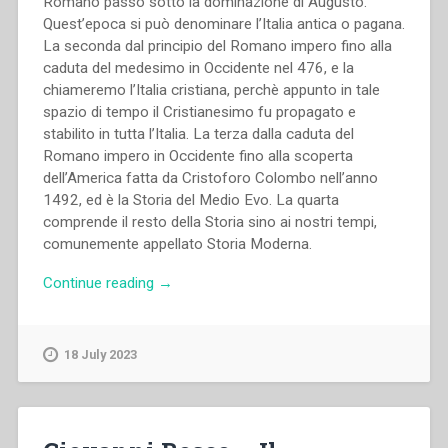
Romano passò sotto la dominazione di Augusto.
Quest’epoca si può denominare l’Italia antica o pagana.
La seconda dal principio del Romano impero fino alla
caduta del medesimo in Occidente nel 476, e la
chiameremo l’Italia cristiana, perchè appunto in tale
spazio di tempo il Cristianesimo fu propagato e
stabilito in tutta l’Italia. La terza dalla caduta del
Romano impero in Occidente fino alla scoperta
dell’America fatta da Cristoforo Colombo nell’anno
1492, ed è la Storia del Medio Evo. La quarta
comprende il resto della Storia sino ai nostri tempi,
comunemente appellato Storia Moderna.
“Giovanni
Continue reading
→
Bosco
–
La
18 July 2023
Storia
d’Italia
raccontata
alla