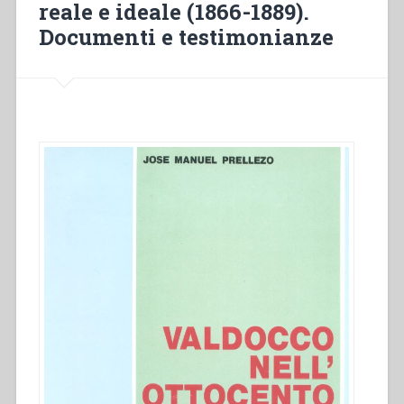
reale e ideale (1866-1889).
la
coeducazione
Documenti e testimonianze
nella
tradizione
salesiana”
in
“Colloqui
sulla
vita
salesiana,
16””