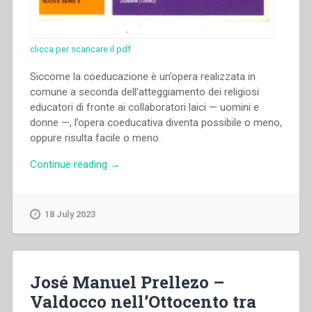
clicca per scaricare il pdf
Siccome la coeducazione è un’opera realizzata in
comune a seconda dell’atteggiamento dei religiosi
educatori di fronte ai collaboratori laici — uomini e
donne —, l’opera coeducativa diventa possibile o meno,
oppure risulta facile o meno.
“José
Continue reading
→
Ramón
Alberdi
–
18 July 2023
“La
separazione
fra
i
José Manuel Prellezo –
sessi
Valdocco nell’Ottocento tra
e