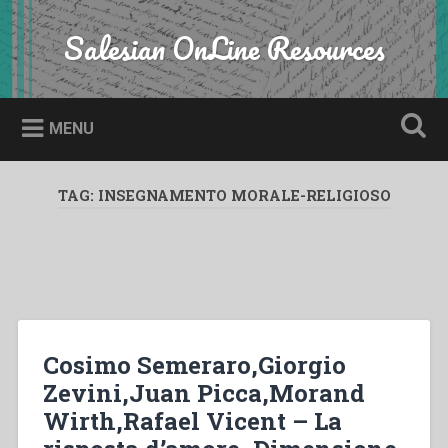
Skip
to
Salesian OnLine Resources
Search
content
MENU
TAG:
INSEGNAMENTO MORALE-RELIGIOSO
Cosimo Semeraro,Giorgio
Zevini,Juan Picca,Morand
Wirth,Rafael Vicent – La