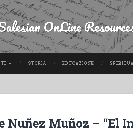
Salesian OnLine Resource
NTI
STORIA
EDUCAZIONE
SPIRITU
e Nuñez Muñoz – “El In