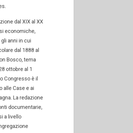
es.
zione dal XIX al XX
crisi economiche,
li anni in cui
icolare dal 1888 al
Don Bosco, tema
28 ottobre al 1
to Congresso è il
o alle Case e ai
Spagna. La redazione
fonti documentarie,
i a livello
Congregazione