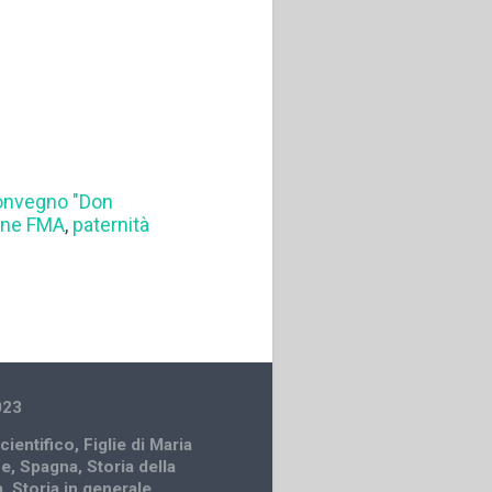
onvegno "Don
one FMA
,
paternità
023
cientifico
,
Figlie di Maria
ce
,
Spagna
,
Storia della
à
,
Storia in generale