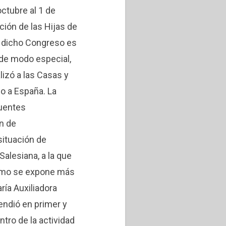
octubre al 1 de
ción de las Hijas de
a dicho Congreso es
 de modo especial,
lizó a las Casas y
zo a España. La
fuentes
n de
situación de
alesiana, a la que
como se expone más
aría Auxiliadora
endió en primer y
tro de la actividad