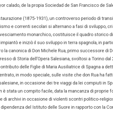
or calado, de la propia Sociedad de San Francisco de Sal
taurazione (1875-1931), un controverso periodo di transi
alismo e correnti secolari si alternano a fasi di sviluppo, 
ovesciamento monarchico, costituisce il quadro storico di g
 impiantò e iniziò il suo sviluppo in terra spagnola, in part
ero la canonica di Don Michele Rua, primo successore di 
esso di Storia dell’Opera Salesiana, svoltosi a Torino dal 
ntributo delle Figlie di Maria Ausiliatrice di Spagna a det
ntrato, in modo speciale, sulle visite che don Rua ha fatt
salesiane, in occasione dei tre viaggi da lei compiuti in 
n è stata un compito facile, data la mancanza di proprie 
 di archivi in ​​occasione di violenti scontri politico-religios
la dipendenza del Istituto delle Suore in rapporto con la 