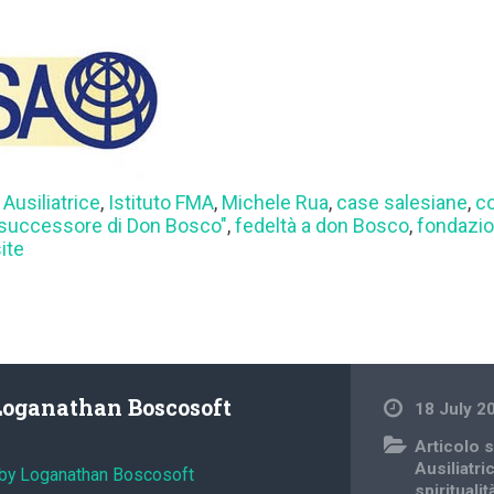
 Ausiliatrice
,
Istituto FMA
,
Michele Rua
,
case salesiane
,
c
 successore di Don Bosco"
,
fedeltà a don Bosco
,
fondazi
site
Loganathan Boscosoft
18 July 2
Articolo s
Ausiliatri
 by Loganathan Boscosoft
spiritualit