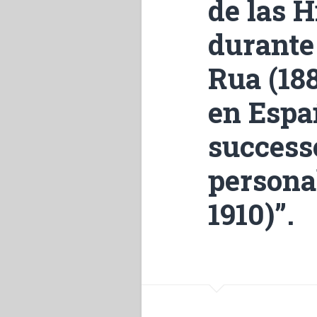
de las 
durante
Rua (18
en Espa
successo
personal
1910)”.