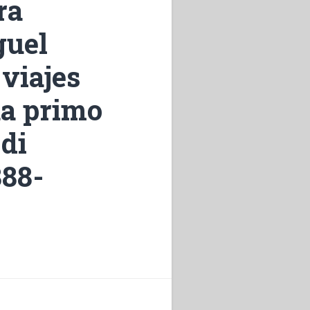
ra
guel
viajes
ua primo
 di
888-