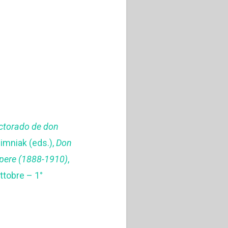
rectorado de don
Zimniak (eds.),
Don
opere (1888-1910)
,
ottobre – 1°