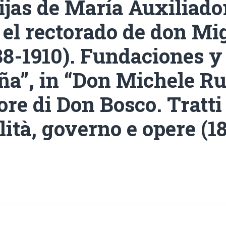
Hijas de María Auxiliado
 el rectorado de don Mi
88-1910). Fundaciones y 
ña”, in “Don Michele R
re di Don Bosco. Tratti
ità, governo e opere (1