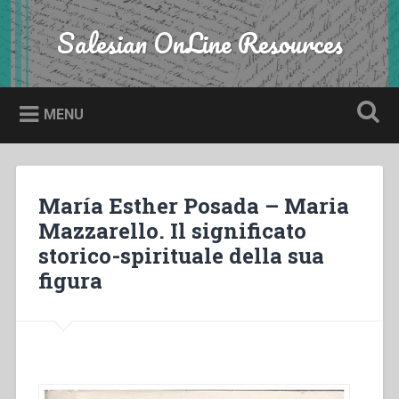
Skip
to
Salesian OnLine Resources
Search
content
MENU
María Esther Posada – Maria
Mazzarello. Il significato
storico-spirituale della sua
figura