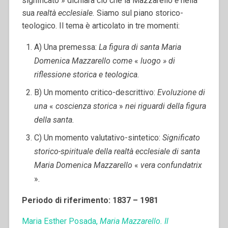
significato » dichiara ciò che la Mazzarello
è
nella
sua
realtà ecclesiale.
Siamo sul piano storico-
teologico. Il tema è articolato in tre momenti:
A) Una premessa:
La figura di santa Maria
Domenica Mazzarello come
«
luogo » di
riflessione storica e teologica.
B) Un momento critico-descrittivo:
Evoluzione di
una
«
coscienza storica
»
nei riguardi della figura
della santa.
C) Un momento valutativo-sintetico:
Significato
storico-spirituale della realtà ecclesiale di santa
Maria Domenica Mazzarello
«
vera confundatrix
».
Periodo di riferimento: 1837 – 1981
Maria Esther Posada,
Maria Mazzarello. Il