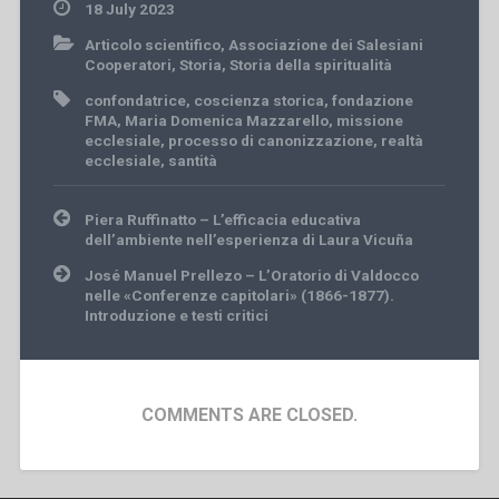
18 July 2023
Articolo scientifico
,
Associazione dei Salesiani
Cooperatori
,
Storia
,
Storia della spiritualità
confondatrice
,
coscienza storica
,
fondazione
FMA
,
Maria Domenica Mazzarello
,
missione
ecclesiale
,
processo di canonizzazione
,
realtà
ecclesiale
,
santità
Post
Piera Ruffinatto – L’efficacia educativa
navigation
dell’ambiente nell’esperienza di Laura Vicuña
José Manuel Prellezo – L’Oratorio di Valdocco
nelle «Conferenze capitolari» (1866-1877).
Introduzione e testi critici
COMMENTS ARE CLOSED.