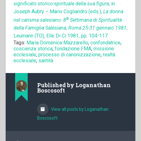
significato storico-spirituale della sua figura
, in
Joseph Aubry – Mario Cogliandro (eds.),
La donna
a
nel carisma salesiano. 8
Settimana di Spiritualità
della Famiglia Salesiana, Roma 25-31 gennaio 1981
,
Leumann (TO), Elle Di Ci 1981, pp. 104-117.
Tags:
Maria Domenica Mazzarello
,
confondatrice
,
coscienza storica
,
fondazione FMA
,
missione
ecclesiale
,
processo di canonizzazione
,
realtà
ecclesiale
,
santità
Published by
Loganathan
Boscosoft
View all posts by Loganathan
Boscosoft