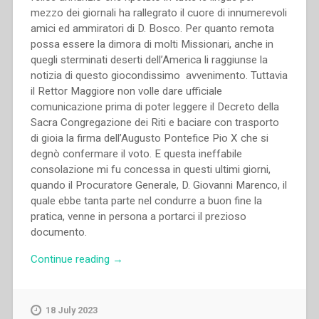
mezzo dei giornali ha rallegrato il cuore di innumerevoli
amici ed ammiratori di D. Bosco. Per quanto remota
possa essere la dimora di molti Missionari, anche in
quegli sterminati deserti dell’America li raggiunse la
notizia di questo giocondissimo avvenimento. Tuttavia
il Rettor Maggiore non volle dare ufficiale
comunicazione prima di poter leggere il Decreto della
Sacra Congregazione dei Riti e baciare con trasporto
di gioia la firma dell’Augusto Pontefice Pio X che si
degnò confermare il voto. E questa ineffabile
consolazione mi fu concessa in questi ultimi giorni,
quando il Procuratore Generale, D. Giovanni Marenco, il
quale ebbe tanta parte nel condurre a buon fine la
pratica, venne in persona a portarci il prezioso
documento.
“Michele
Continue reading
→
Rua
–
D.
18 July 2023