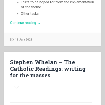
Fruits to be hoped for from the implementation
of the theme.
Other tasks.
“Pascual
Continue reading
→
Chavez
Villanueva
–
18 July 2023
«Witnesses
to
the
radical
Stephen Whelan – The
approach
Catholic Readings: writing
of
for the masses
the
Gospel».
Called
to
live
in
fidelity