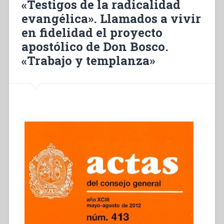
«Testigos de la radicalidad
Appelés
evangélica». Llamados a vivir
à
vivre
en fidelidad el proyecto
avec
apostólico de Don Bosco.
fedélité
«Trabajo y templanza»
le
projet
apostolique
de
Don
Bosco.
“Travail
et
tempérance””