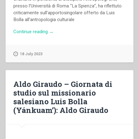
presso l’Università di Roma “La Spienza”, ha riflettuto
criticamente sull’apportosingolare offerto da Luis
Bolla all’antropologia culturale
“Antonino
Continue reading
→
Colajanni
–
Giornata
18 July 2023
di
studio
sul
missionario
Aldo Giraudo – Giornata di
salesiano
studio sul missionario
Luis
salesiano Luis Bolla
Bolla
(Yánkuam’):
(Yánkuam’): Aldo Giraudo
Antonino
Colajanni”