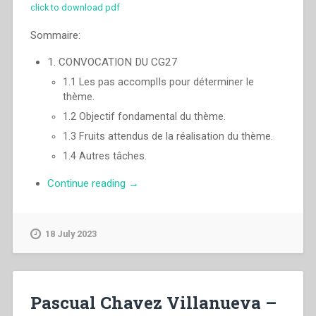
click to download pdf
Sommaire:
1. CONVOCATION DU CG27
1.1 Les pas accomplIs pour déterminer le
thème.
1.2 Objectif fondamental du thème.
1.3 Fruits attendus de la réalisation du thème.
1.4 Autres tâches.
“Pascual
Continue reading
→
Chavez
Villanueva
–
18 July 2023
«Témoins
de
la
radicalité
Pascual Chavez Villanueva –
évangélique»