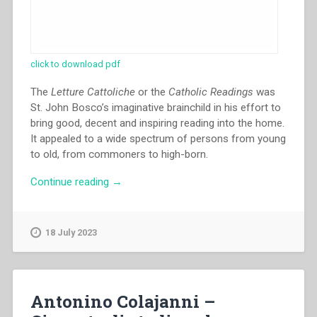
click to download pdf
The
Letture Cattoliche
or the
Catholic Readings
was
St. John Bosco’s imaginative brainchild in his effort to
bring good, decent and inspiring reading into the home.
It appealed to a wide spectrum of persons from young
to old, from commoners to high-born.
“Stephen
Continue reading
→
Whelan
–
The
18 July 2023
Catholic
Readings:
writing
for
Antonino Colajanni –
the