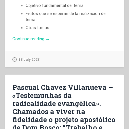
Objetivo fundamental del tema.
Frutos que se esperan de la realización del
tema.
Otras tareas.
“Pascual
Continue reading
→
Chavez
Villanueva
–
18 July 2023
«Testigos
de
la
radicalidad
Pascual Chavez Villanueva –
evangélica».
«Testemunhas da
Llamados
radicalidade evangélica».
a
vivir
Chamados a viver na
en
fidelidade o projeto apostólico
fidelidad
de Dom Bosco: “Trabalho e
el