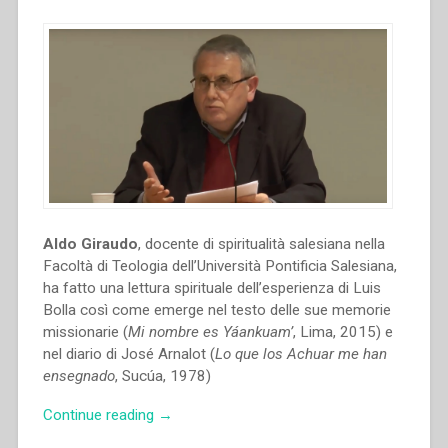
Aldo Giraudo
, docente di spiritualità salesiana nella
Facoltà di Teologia dell’Università Pontificia Salesiana,
ha fatto una lettura spirituale dell’esperienza di Luis
Bolla così come emerge nel testo delle sue memorie
missionarie (
Mi nombre es Yáankuam’
, Lima, 2015) e
nel diario di José Arnalot (
Lo que los Achuar me han
ensegnado
, Sucúa, 1978)
“Aldo
Continue reading
→
Giraudo