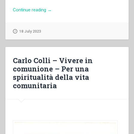
“Pascual
Continue reading
→
Chavez
Villanueva
–
18 July 2023
«Testemunhas
da
radicalidade
evangélica».
Carlo Colli – Vivere in
Chamados
comunione – Per una
a
spiritualità della vita
viver
na
comunitaria
fidelidade
o
projeto
apostólico
de
Dom
Bosco: