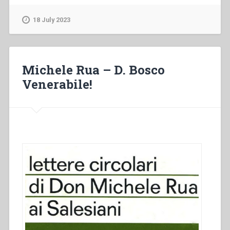
–
Giornata
18 July 2023
di
studio
sul
missionario
Michele Rua – D. Bosco
salesiano
Venerabile!
Luis
Bolla
(Yánkuam’):
Aldo
Giraudo”