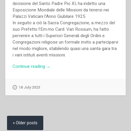
decisione del Santo Padre Pio XI, ha indetto una
Esposizione Mondiale delle Missioni da tenersi nei
Palazzi Vaticani l’Anno Giubilare 1925.
In seguito a ciò la Sacra Congregazione, a mezzo del
suo Prefetto l’Em.mo Card. Van Rossum, ha fatto
pervenire a tutti i Superiori Generali degli Ordini e
Congregazioni religiose un formale invito a parteciparvi
nel modo migliore, stabilendo quasi una santa gara tra
i varii istituti aventi missioni.
“Filippo
Continue reading
→
Rinaldi
–
Esposizione
18 July 2023
mondiale
delle
Missioni.
–
Posts
Un
navigation
Older posts
documento
della