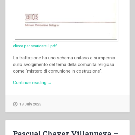
clicca per scaricare il pdf
La trattazione ha uno schema unitario e si impernia
sullo svolgimento del tema della comunità religiosa
come “mistero di comunione in costruzione”.
“Carlo
Continue reading
→
Colli
–
Vivere
18 July 2023
in
comunione
–
Per
Pascual Chavez Villanueva –