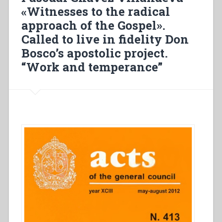
una
«Witnesses to the radical
spiritualità
approach of the Gospel».
della
vita
Called to live in fidelity Don
comunitaria”
Bosco’s apostolic project.
“Work and temperance”