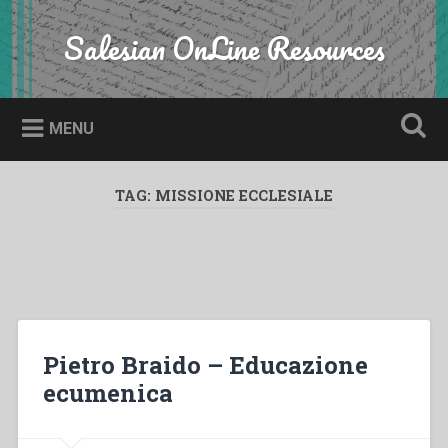
Skip
to
Salesian OnLine Resources
Search
content
MENU
TAG:
MISSIONE ECCLESIALE
Pietro Braido – Educazione
ecumenica