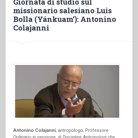
Giornata di studio sul
masses”
missionario salesiano Luis
Bolla (Yánkuam’): Antonino
Colajanni
Antonino Colajanni
, antropologo, Professore
Ordinario in pensione, di Discipline Antropologi che,