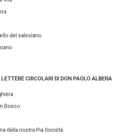
era
llo del salesiano
esiano
E LETTERE CIRCOLARI DI DON PAOLO ALBERA
ghiera
don Bosco
ima della nostra Pia Società