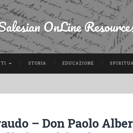
Salesian OnLine Resource
NTI
STORIA
EDUCAZIONE
SPIRITU
raudo – Don Paolo Albe