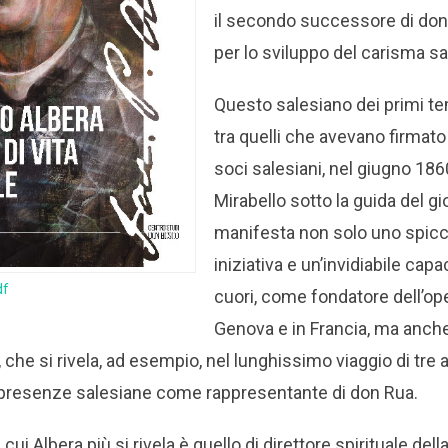
il secondo successore di don
per lo sviluppo del carisma sa
Questo salesiano dei primi te
tra quelli che avevano firmato 
soci salesiani, nel giugno 1860,
Mirabello sotto la guida del 
manifesta non solo uno spicca
iniziativa e un’invidiabile capa
df
cuori, come fondatore dell’op
Genova e in Francia, ma anch
, che si rivela, ad esempio, nel lunghissimo viaggio di tre 
e presenze salesiane come rappresentante di don Rua.
 cui Albera più si rivela è quello di direttore spirituale del