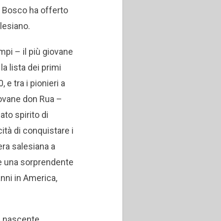
 Bosco ha offerto
lesiano.
mpi – il più giovane
la lista dei primi
 e tra i pionieri a
giovane don Rua –
to spirito di
cità di conquistare i
era salesiana a
e una sorprendente
anni in America,
la nascente