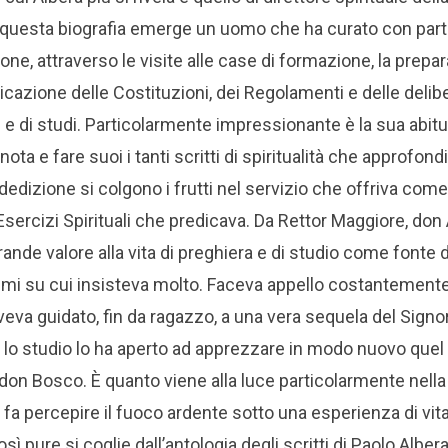
questa biografia emerge un uomo che ha curato con parti
one, attraverso le visite alle case di formazione, la prepar
plicazione delle Costituzioni, dei Regolamenti e delle delibe
e di studi. Particolarmente impressionante è la sua abitu
ota e fare suoi i tanti scritti di spiritualità che approfond
edizione si colgono i frutti nel servizio che offriva come
Esercizi Spirituali che predicava. Da Rettor Maggiore, don
ande valore alla vita di preghiera e di studio come fonte 
emi su cui insisteva molto. Faceva appello costantement
eva guidato, fin da ragazzo, a una vera sequela del Signor
 lo studio lo ha aperto ad apprezzare in modo nuovo que
 don Bosco. È quanto viene alla luce particolarmente nell
e fa percepire il fuoco ardente sotto una esperienza di vi
sì pure si coglie dall’antologia degli scritti di Paolo Albera