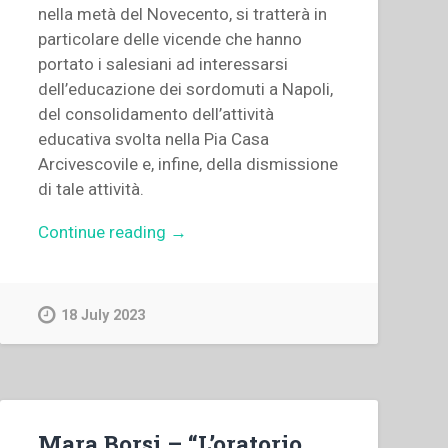
nella metà del Novecento, si tratterà in
particolare delle vicende che hanno
portato i salesiani ad interessarsi
dell’educazione dei sordomuti a Napoli,
del consolidamento dell’attività
educativa svolta nella Pia Casa
Arcivescovile e, infine, della dismissione
di tale attività.
“Francesco
Continue reading
→
Casella
–
I
18 July 2023
Salesiani
e
la
“Pia
Casa
Mara Borsi – “L’oratorio