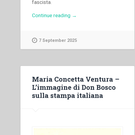
fascista.
“Silvano
Continue reading
→
Oni
–
I
7 September 2025
Salesiani
e
l’educazione
dei
giovani,
Maria Concetta Ventura –
in
L’immagine di Don Bosco
Piemonte,
sulla stampa italiana
durante
il
periodo
del
fascismo”