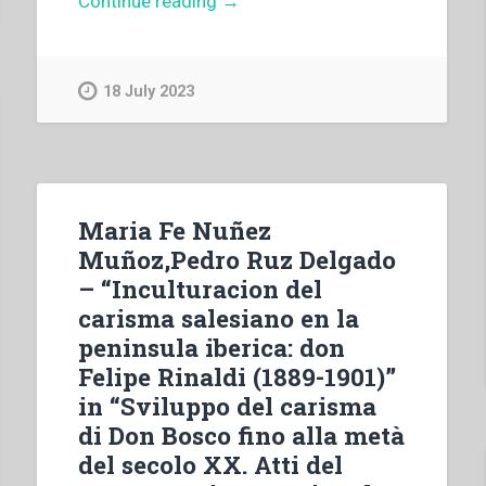
Continue reading
→
Roebuck
–
The
18 July 2023
Foundation
Decade
at
Shrigley.
Seminary,
Maria Fe Nuñez
Church
Muñoz,Pedro Ruz Delgado
&
– “Inculturacion del
Shrine
carisma salesiano en la
(1929-
peninsula iberica: don
1939)”
Felipe Rinaldi (1889-1901)”
in “Sviluppo del carisma
di Don Bosco fino alla metà
del secolo XX. Atti del