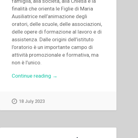
famiglia, alla società, alla Chiesa è la
finalità che orienta le Figlie di Maria
Ausiliatrice nell’animazione degli
oratori, delle scuole, delle associazioni,
delle opere di formazione al lavoro e di
assistenza. Dalle origini dell’istituto
l’oratorio è un importante campo di
attività promozionale e formativa, ma
non è l’unico.
“Mara
Continue reading
→
Borsi
–
“L’oratorio
18 July 2023
festivo
delle
figlie
di
Maria