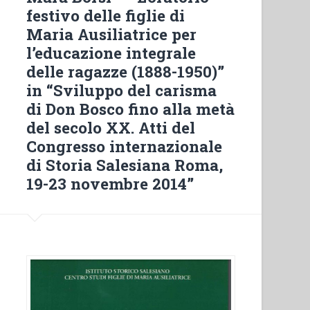
Arcivescovile”
festivo delle figlie di
per
Maria Ausiliatrice per
i
l’educazione integrale
sordomuti
delle ragazze (1888-1950)”
di
in “Sviluppo del carisma
Napoli
di Don Bosco fino alla metà
(1909-
del secolo XX. Atti del
1975)”
Congresso internazionale
di Storia Salesiana Roma,
19-23 novembre 2014”