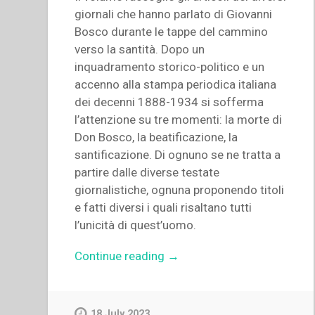
giornali che hanno parlato di Giovanni
Bosco durante le tappe del cammino
verso la santità. Dopo un
inquadramento storico-politico e un
accenno alla stampa periodica italiana
dei decenni 1888-1934 si sofferma
l’attenzione su tre momenti: la morte di
Don Bosco, la beatificazione, la
santificazione. Di ognuno se ne tratta a
partire dalle diverse testate
giornalistiche, ognuna proponendo titoli
e fatti diversi i quali risaltano tutti
l’unicità di quest’uomo.
“Maria
Continue reading
→
Concetta
Ventura
–
18 July 2023