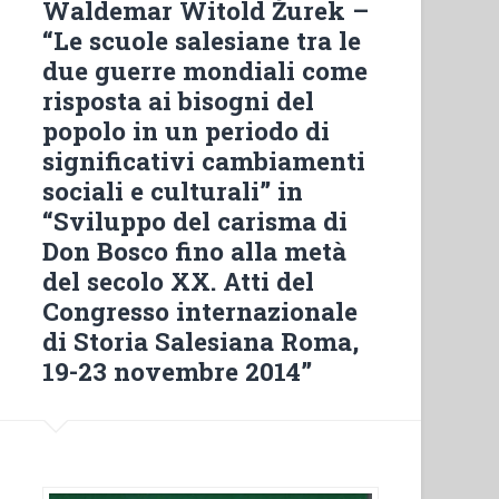
Waldemar Witold Żurek –
Ausiliatrice
“Le scuole salesiane tra le
per
due guerre mondiali come
l’educazione
risposta ai bisogni del
integrale
popolo in un periodo di
delle
significativi cambiamenti
ragazze
sociali e culturali” in
(1888-
“Sviluppo del carisma di
1950)”
Don Bosco fino alla metà
in
del secolo XX. Atti del
“Sviluppo
del
Congresso internazionale
carisma
di Storia Salesiana Roma,
di
19-23 novembre 2014”
Don
Bosco
fino
alla
metà