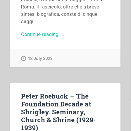
Roma. Il fascicolo, oltre che a breve
sintesi biografica, consta di cinque
saggi.
“Stanisław
Continue reading
→
Zimniak
–
Il
18 July 2023
cardinale
August
J.
Hlond,
primate
Peter Roebuck – The
di
Foundation Decade at
Polonia
Shrigley. Seminary,
(1881-
Church & Shrine (1929-
1948).
1939)
Note