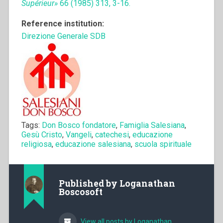
Supérieur»
66 (1985) 313, 3-16.
Reference institution:
Direzione Generale SDB
Tags:
Don Bosco fondatore
,
Famiglia Salesiana
,
Gesù Cristo
,
Vangeli
,
catechesi
,
educazione
religiosa
,
educazione salesiana
,
scuola spirituale
Published by
Loganathan
Boscosoft
View all posts by Loganathan