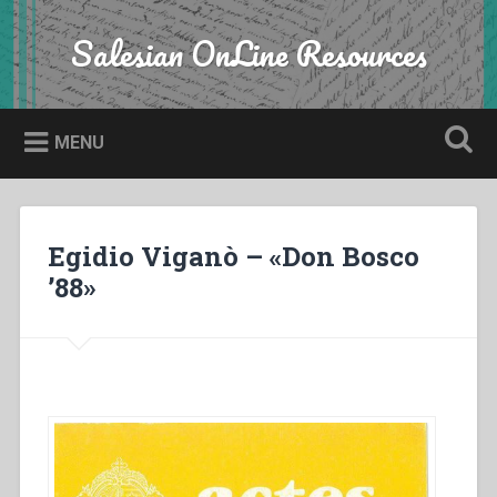
Skip
to
Salesian OnLine Resources
Search
content
MENU
Egidio Viganò – «Don Bosco
’88»