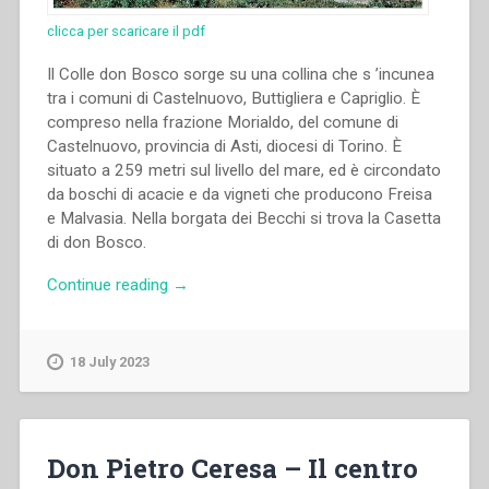
clicca per scaricare il pdf
Il Colle don Bosco sorge su una collina che s ’incunea
tra i comuni di Castelnuovo, Buttigliera e Capriglio. È
compreso nella frazione Morialdo, del comune di
Castelnuovo, provincia di Asti, diocesi di Torino. È
situato a 259 metri sul livello del mare, ed è circondato
da boschi di acacie e da vigneti che producono Freisa
e Malvasia. Nella borgata dei Becchi si trova la Casetta
di don Bosco.
“Piera
Continue reading
→
Paltro
–
Il
18 July 2023
colle
Don
Bosco”
Don Pietro Ceresa – Il centro