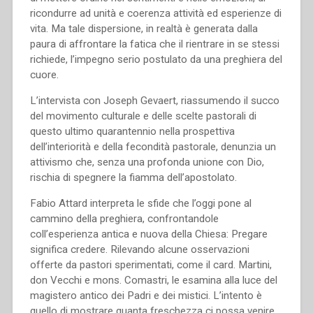
ricondurre ad unità e coerenza attività ed esperienze di
vita. Ma tale dispersione, in realtà è generata dalla
paura di affrontare la fatica che il rientrare in se stessi
richiede, l’impegno serio postulato da una preghiera del
cuore.
L’intervista con Joseph Gevaert, riassumendo il succo
del movimento culturale e delle scelte pastorali di
questo ultimo quarantennio nella prospettiva
dell’interiorità e della fecondità pastorale, denunzia un
attivismo che, senza una profonda unione con Dio,
rischia di spegnere la fiamma dell’apostolato.
Fabio Attard interpreta le sfide che l’oggi pone al
cammino della preghiera, confrontandole
coll’esperienza antica e nuova della Chiesa: Pregare
significa credere. Rilevando alcune osservazioni
offerte da pastori sperimentati, come il card. Martini,
don Vecchi e mons. Comastri, le esamina alla luce del
magistero antico dei Padri e dei mistici. L’intento è
quello di mostrare quanta freschezza ci possa venire