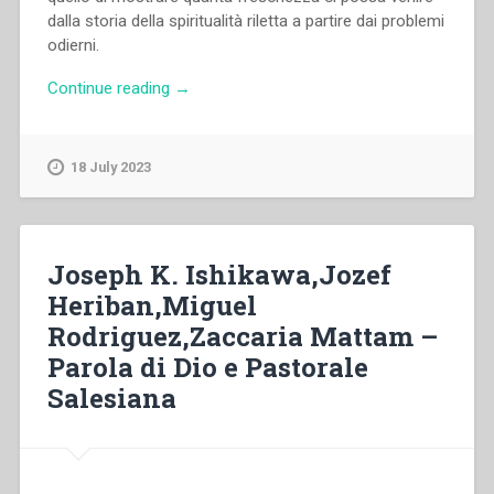
dalla storia della spiritualità riletta a partire dai problemi
odierni.
“Aldo
Continue reading
→
Giraudo,Fabio
Attard,Jesús
Manuel
18 July 2023
García,Joseph
Gevaert,María
Esther
Posada,Pina
Joseph K. Ishikawa,Jozef
del
Heriban,Miguel
Core,Vittorio
Rodriguez,Zaccaria Mattam –
Luigi
Castellazzi
Parola di Dio e Pastorale
–
Salesiana
Preghiera
e
vita”