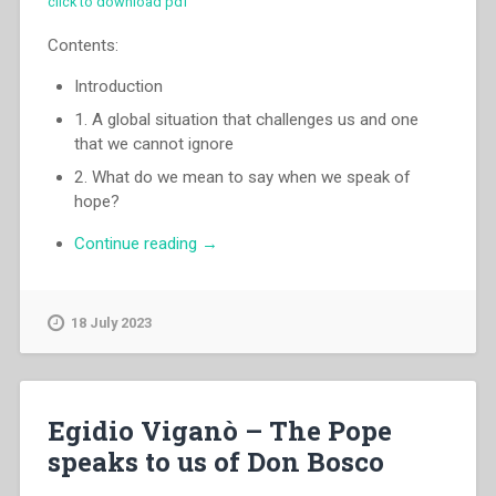
click to download pdf
Contents:
Introduction
1. A global situation that challenges us and one
that we cannot ignore
2. What do we mean to say when we speak of
hope?
“Ángel
Continue reading
→
Fernández
Artime
–
18 July 2023
Moved
by
hope:
“See,
Egidio Viganò – The Pope
I
speaks to us of Don Bosco
am
making