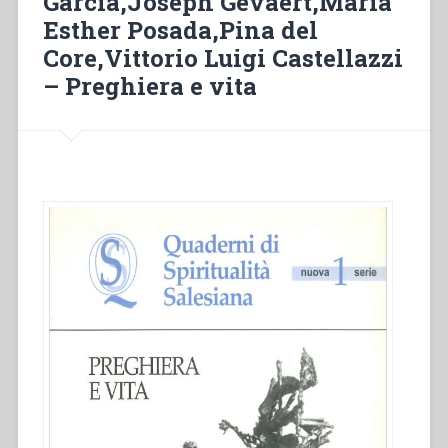
García,Joseph Gevaert,María
nuevas
Esther Posada,Pina del
todas
Core,Vittorio Luigi Castellazzi
las
– Preghiera e vita
cosas»
(Ap
21,5)”