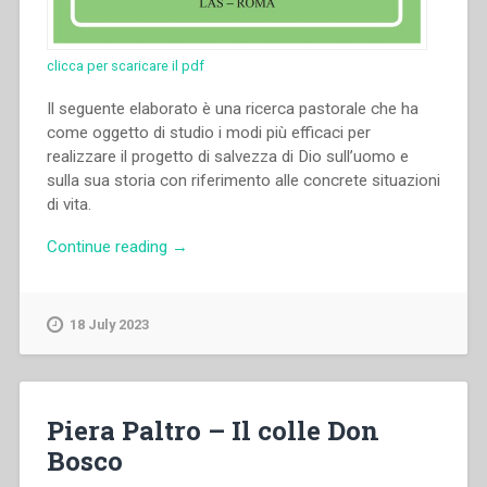
clicca per scaricare il pdf
Il seguente elaborato è una ricerca pastorale che ha
come oggetto di studio i modi più efficaci per
realizzare il progetto di salvezza di Dio sull’uomo e
sulla sua storia con riferimento alle concrete situazioni
di vita.
“Riccardo
Continue reading
→
Tonelli
–
Per
18 July 2023
la
vita
e
la
Piera Paltro – Il colle Don
speranza.
Bosco
Un
progetto