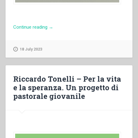
“Armando
Continue reading
→
Cuva
–
La
18 July 2023
liturgia
nelle
costituzioni
e
Riccardo Tonelli – Per la vita
nei
e la speranza. Un progetto di
regolamenti
pastorale giovanile
generali
della
società
salesiana.
Quaderni
di
spiritualità