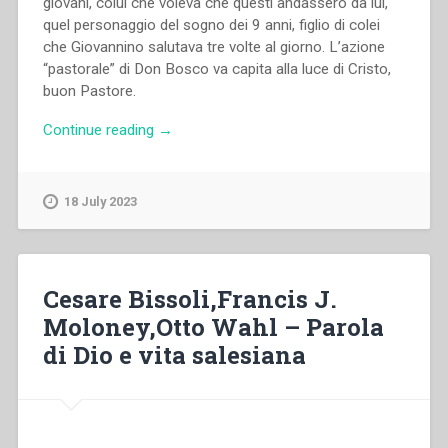
giovani, colui che voleva che questi andassero da lui,
quel personaggio del sogno dei 9 anni, figlio di colei
che Giovannino salutava tre volte al giorno. L’azione
“pastorale” di Don Bosco va capita alla luce di Cristo,
buon Pastore.
“Joseph
Continue reading
→
K.
Ishikawa,Jozef
Heriban,Miguel
18 July 2023
Rodriguez,Zaccaria
Mattam
–
Parola
Cesare Bissoli,Francis J.
di
Moloney,Otto Wahl – Parola
Dio
di Dio e vita salesiana
e
Pastorale
Salesiana”