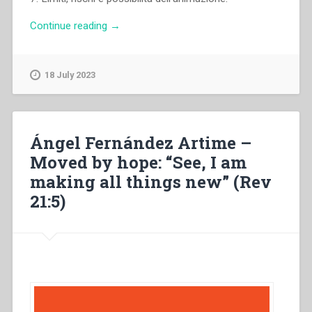
“Cesare
Continue reading
→
Bissoli,Francis
J.
Moloney,Otto
18 July 2023
Wahl
–
Parola
di
Ángel Fernández Artime –
Dio
Moved by hope: “See, I am
e
making all things new” (Rev
vita
salesiana”
21:5)