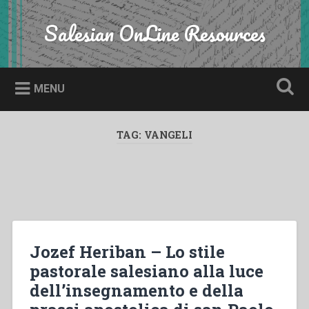
Skip
to
Salesian OnLine Resources
Search
content
MENU
TAG:
VANGELI
Jozef Heriban – Lo stile
pastorale salesiano alla luce
dell’insegnamento e della