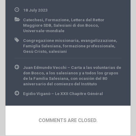
18 July 2023
Catechesi
,
Formazione
,
Lettera del Rettor
Maggiore SDB
,
Salesiani di don Bosco
,
Universale-mondiale
Congregazione missionaria
,
evangelizzazione
,
Famiglia Salesiana
,
formazione professionale
,
Gesù Cristo
,
salesiani
Post
Juan Edmundo Vecchi – Carta a las voluntarias de
navigation
don Bosco, a los salesianos y a todos los grupos
de la Familia Salesiana, con ocasiòn del 80
aniversario del comienzo del Instituto
Egidio Viganò – Le XXII Chapitre Général
COMMENTS ARE CLOSED.