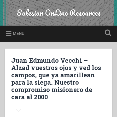
Skip
to
Salesian OnLine Resources
Search
content
MENU
Juan Edmundo Vecchi –
Alzad vuestros ojos y ved los
campos, que ya amarillean
para la siega. Nuestro
compromiso misionero de
cara al 2000