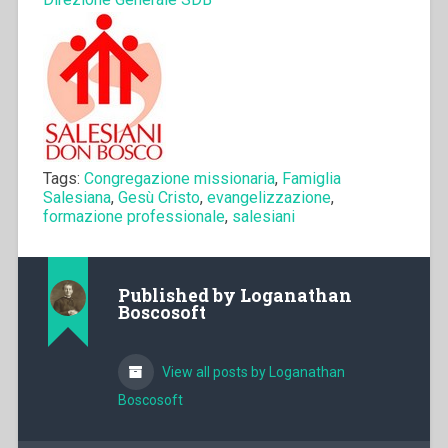
Tags:
Congregazione missionaria
,
Famiglia
Salesiana
,
Gesù Cristo
,
evangelizzazione
,
formazione professionale
,
salesiani
Published by
Loganathan
Boscosoft
View all posts by Loganathan
Boscosoft