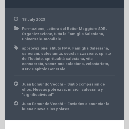
18 July 2023
Formazione
,
Lettera del Rettor Maggiore SDB
,
Organizzazione
,
tutta la Famiglia Salesiana
,
Universale-mondiale
approvazione Istituto FMA
,
Famiglia Salesiana
,
salesiani
,
salesianità
,
secolarizzazione
,
spirito
dell’Istituto
,
spiritualità salesiana
,
vita
consacrata
,
vocazione salesiana
,
volontariato
,
XXIV Capitolo Generale
Post
Juan Edmundo Vecchi – Sintio compasion de
navigation
ellos. Nuevas pobrezas, misión salesiana y
“significatividad”
Juan Edmundo Vecchi – Enviados a anunciar la
buena nueva a los pobres