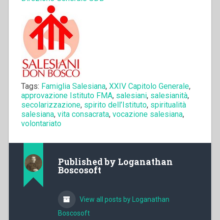
Tags:
Famiglia Salesiana
,
XXIV Capitolo Generale
,
approvazione Istituto FMA
,
salesiani
,
salesianità
,
secolarizzazione
,
spirito dell’Istituto
,
spiritualità
salesiana
,
vita consacrata
,
vocazione salesiana
,
volontariato
Published by
Loganathan
Boscosoft
View all posts by Loganathan
Boscosoft