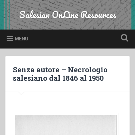
Skip
to
Salesian OnLine Resources
Search
content
MENU
Senza autore – Necrologio
salesiano dal 1846 al 1950