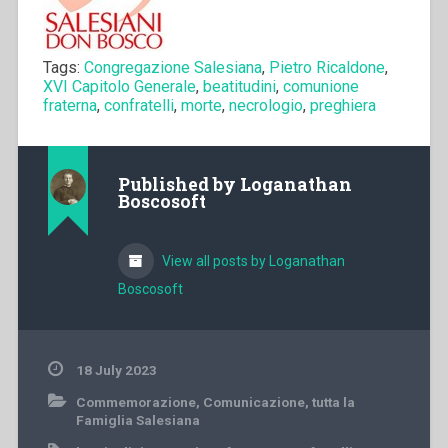
Tags:
Congregazione Salesiana
,
Pietro Ricaldone
,
XVI Capitolo Generale
,
beatitudini
,
comunione
fraterna
,
confratelli
,
morte
,
necrologio
,
preghiera
Published by
Loganathan
Boscosoft
View all posts by Loganathan
Boscosoft
18 July 2023
Commemorazione
,
Comunicazione
,
tutta la
Famiglia Salesiana