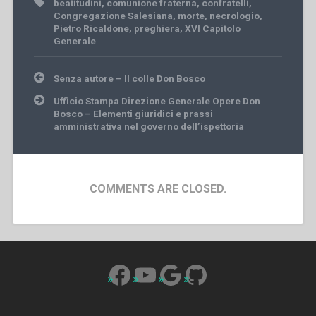
beatitudini
,
comunione fraterna
,
confratelli
,
Congregazione Salesiana
,
morte
,
necrologio
,
Pietro Ricaldone
,
preghiera
,
XVI Capitolo
Generale
Post
Senza autore – Il colle Don Bosco
navigation
Ufficio Stampa Direzione Generale Opere Don
Bosco – Elementi giuridici e prassi
amministrativa nel governo dell’ispettoria
COMMENTS ARE CLOSED.
Facebook
YouTube
Google
GitHub