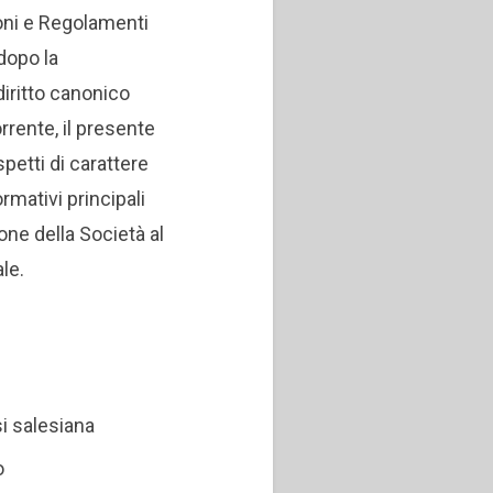
oni e Regolamenti
dopo la
iritto canonico
rrente, il presente
petti di carattere
rmativi principali
one della Società al
ale.
si salesiana
io