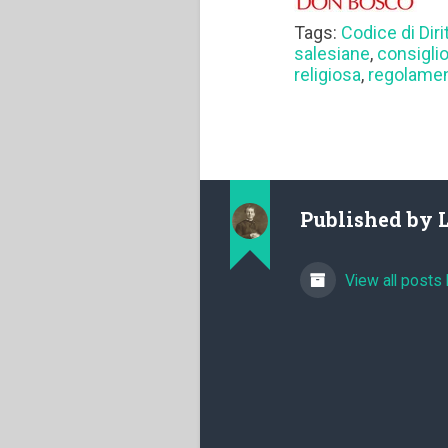
Tags:
Codice di Dir
salesiane
,
consigli
religiosa
,
regolame
Published by
View all posts