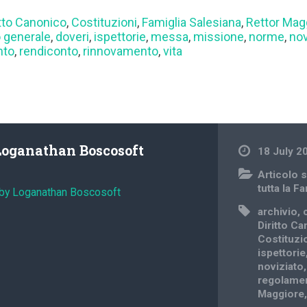
itto Canonico
,
Costituzioni
,
Famiglia Salesiana
,
Rettor Mag
o generale
,
doveri
,
ispettorie
,
messa
,
missione
,
norme
,
nov
nto
,
rendiconto
,
rinnovamento
,
vita
Loganathan Boscosoft
18 July 2
Articolo s
tutta la F
 by Loganathan Boscosoft
archivio
,
Diritto C
Costituzi
ispettorie
noviziato
regolame
Maggiore