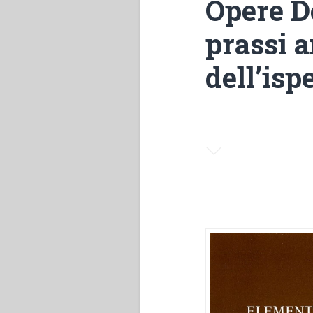
Opere D
prassi 
dell’isp