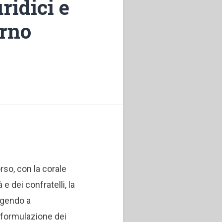
ridici e
erno
rso, con la corale
e dei confratelli, la
ngendo a
riformulazione dei