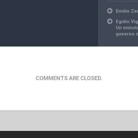
Post
Emilio Ze
navigation
Egidio Vi
Un ministe
governo d
COMMENTS ARE CLOSED.