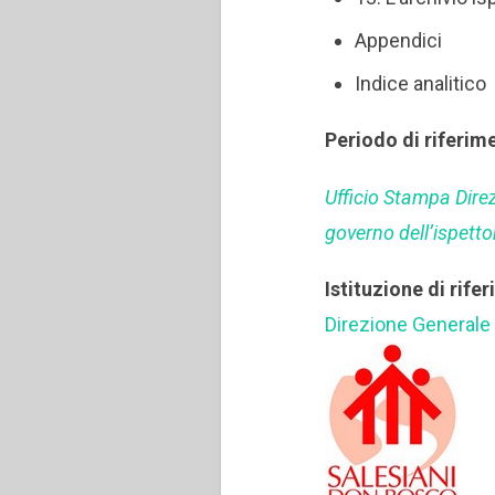
Appendici
Indice analitico
Periodo di riferim
Ufficio Stampa Dire
governo dell’ispetto
Istituzione di rife
Direzione Generale