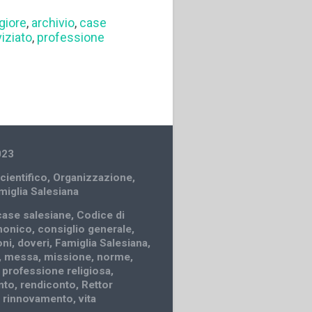
giore
,
archivio
,
case
iziato
,
professione
023
cientifico
,
Organizzazione
,
amiglia Salesiana
case salesiane
,
Codice di
anonico
,
consiglio generale
,
oni
,
doveri
,
Famiglia Salesiana
,
,
messa
,
missione
,
norme
,
,
professione religiosa
,
nto
,
rendiconto
,
Rettor
,
rinnovamento
,
vita