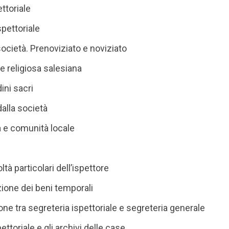
ettoriale
ispettoriale
 società. Prenoviziato e noviziato
e religiosa salesiana
dini sacri
alla società
a e comunità locale
ltà particolari dell’ispettore
ione dei beni temporali
e tra segreteria ispettoriale e segreteria generale
pettoriale e gli archivi delle case