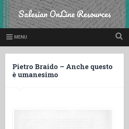
Skip
to
Salesian OnLine Resources
Search
content
MENU
Pietro Braido – Anche questo
è umanesimo