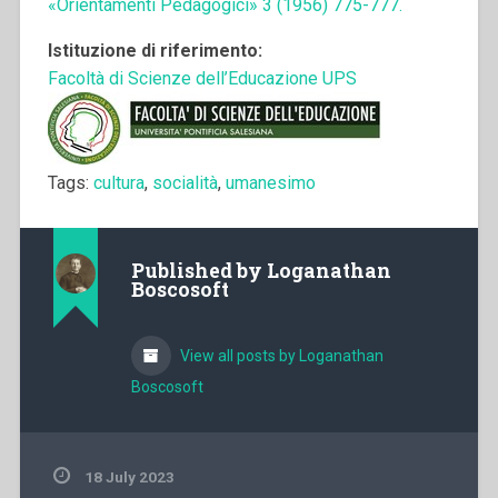
«Orientamenti Pedagogici» 3 (1956) 775-777.
Istituzione di riferimento:
Facoltà di Scienze dell’Educazione UPS
Tags:
cultura
,
socialità
,
umanesimo
Published by
Loganathan
Boscosoft
View all posts by Loganathan
Boscosoft
18 July 2023