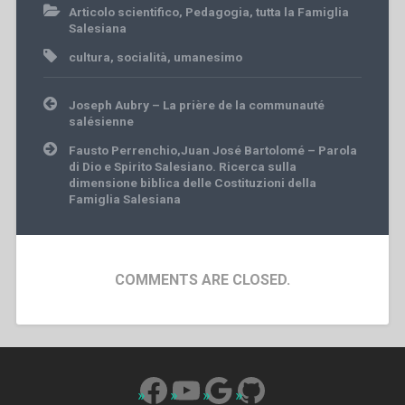
Articolo scientifico
,
Pedagogia
,
tutta la Famiglia
Salesiana
cultura
,
socialità
,
umanesimo
Post
Joseph Aubry – La prière de la communauté
navigation
salésienne
Fausto Perrenchio,Juan José Bartolomé – Parola
di Dio e Spirito Salesiano. Ricerca sulla
dimensione biblica delle Costituzioni della
Famiglia Salesiana
COMMENTS ARE CLOSED.
Facebook
YouTube
Google
GitHub