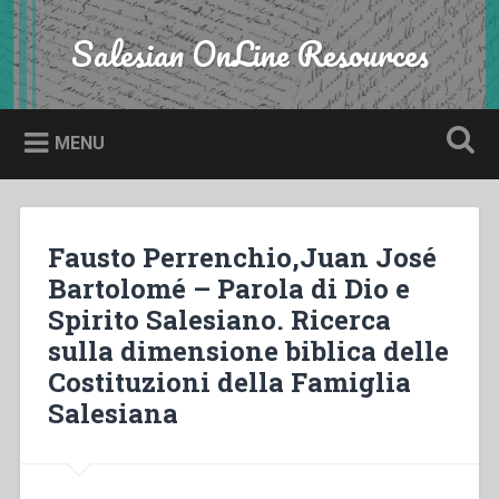
Skip
to
Salesian OnLine Resources
Search
content
MENU
Fausto Perrenchio,Juan José
Bartolomé – Parola di Dio e
Spirito Salesiano. Ricerca
sulla dimensione biblica delle
Costituzioni della Famiglia
Salesiana