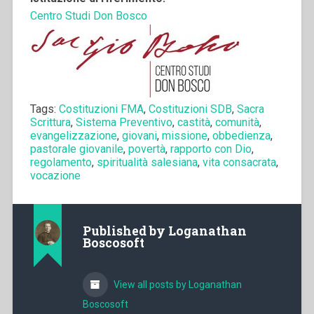
Centro Studi Don Bosco
Tags:
Costituzioni FMA
,
Costituzioni SDB
,
Sacra
Scrittura
,
Sistema Preventivo
,
castità
,
comunità
,
evangelizzazione
,
giovani
,
missione
,
obbedienza
,
pastorale giovanile
,
povertà
,
rapporto con Dio
,
regolamento
,
spiritualità salesiana
,
vita consacrata
,
vocazione
Published by
Loganathan
Boscosoft
View all posts by Loganathan
Boscosoft