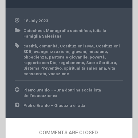
18 July 2023
Catechesi
,
Monografia scientifica
,
tutta la
Famiglia Salesiana
castità
,
comunità
,
Costituzioni FMA
,
Costituzioni
SDB
,
evangelizzazione
,
giovani
,
missione
,
obbedienza
,
pastorale giovanile
,
povertà
,
rapporto con Dio
,
regolamento
,
Sacra Scrittura
,
Sistema Preventivo
,
spiritualità salesiana
,
vita
consacrata
,
vocazione
Post
Pietro Braido – «Una dottrina socialista
navigation
dell’educazione»
Pietro Braido – Giustizia è fatta
COMMENTS ARE CLOSED.