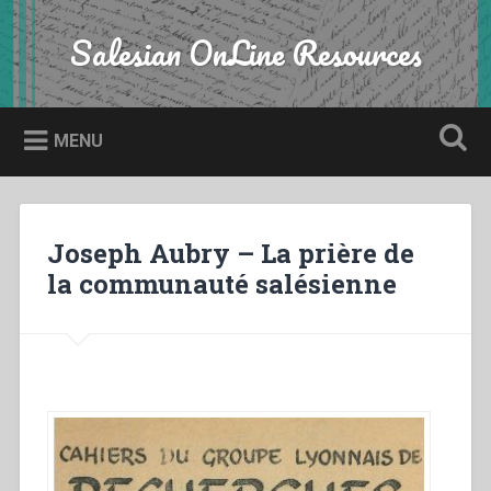
Skip
to
Salesian OnLine Resources
Search
content
MENU
Joseph Aubry – La prière de
la communauté salésienne