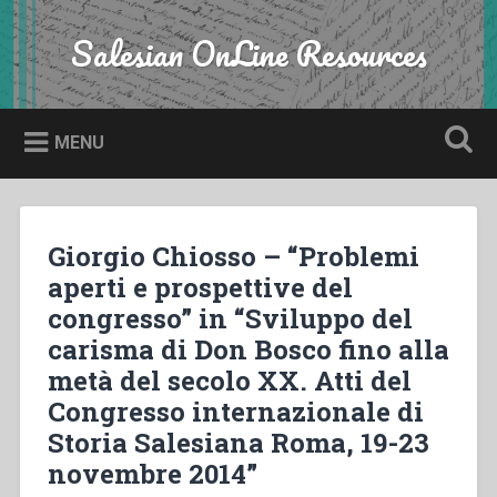
Skip
to
Salesian OnLine Resources
Search
content
MENU
Giorgio Chiosso – “Problemi
aperti e prospettive del
congresso” in “Sviluppo del
carisma di Don Bosco fino alla
metà del secolo XX. Atti del
Congresso internazionale di
Storia Salesiana Roma, 19-23
novembre 2014”