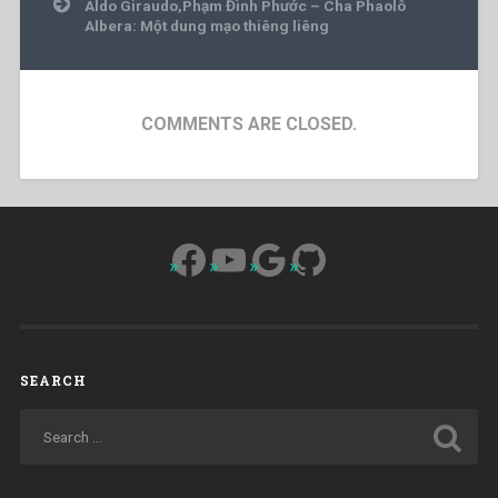
Aldo Giraudo,Phạm Đình Phước – Cha Phaolô
Albera: Một dung mạo thiêng liêng
COMMENTS ARE CLOSED.
Facebook
YouTube
Google
GitHub
SEARCH