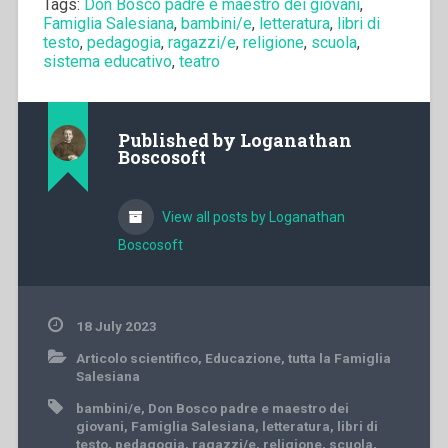
Tags:
Don Bosco padre e maestro dei giovani
,
Famiglia Salesiana
,
bambini/e
,
letteratura
,
libri di
testo
,
pedagogia
,
ragazzi/e
,
religione
,
scuola
,
sistema educativo
,
teatro
Published by
Loganathan
Boscosoft
View all posts by Loganathan
Boscosoft
18 July 2023
Articolo scientifico
,
Educazione
,
tutta la Famiglia
Salesiana
bambini/e
,
Don Bosco padre e maestro dei
giovani
,
Famiglia Salesiana
,
letteratura
,
libri di
testo
,
pedagogia
,
ragazzi/e
,
religione
,
scuola
,