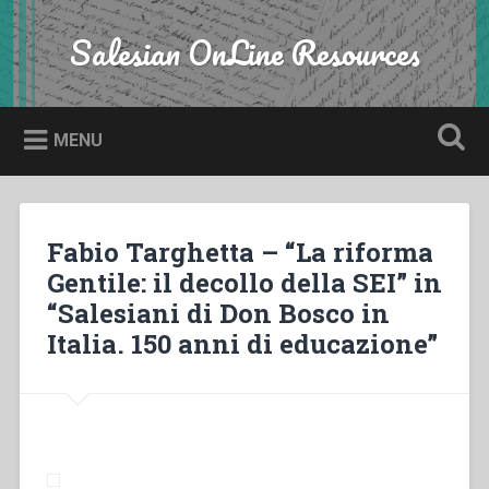
Skip
to
Salesian OnLine Resources
Search
content
MENU
Fabio Targhetta – “La riforma
Gentile: il decollo della SEI” in
“Salesiani di Don Bosco in
Italia. 150 anni di educazione”