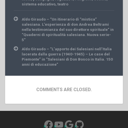
sistema educativo
,
teatro
Post
Aldo Giraudo – “Un itinerario di “mistica”
navigation
salesiana. L’esperienza di don Andrea Beltrami
nella testimonianza del suo direttore spirituale” in
“Quaderni di spiritualità salesiana. Nuova serie-
5”
Aldo Giraudo – “L’apporto dei Salesiani nell’Italia
lacerata dalla guerra (1940-1945) – Le case del
Piemonte” in “Salesiani di Don Bosco in Italia. 150
anni di educazione”
COMMENTS ARE CLOSED.
Facebook
YouTube
Google
GitHub