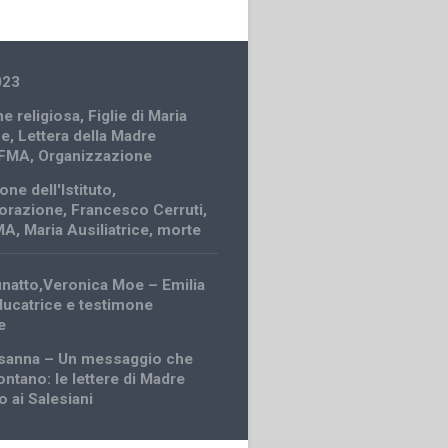
023
e religiosa
,
Figlie di Maria
ce
,
Lettera della Madre
 FMA
,
Organizzazione
ne dell'Istituto
,
razione
,
Francesco Cerruti
,
FMA
,
Maria Ausiliatrice
,
morte
finatto,Veronica Moe – Emilia
ucatrice e testimone
e
osanna – Un messaggio che
ontano: le lettere di Madre
o ai Salesiani