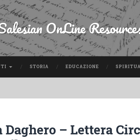
Salesian OnLine Resource
NTI
STORIA
EDUCAZIONE
SPIRITU
a Daghero – Lettera Cir