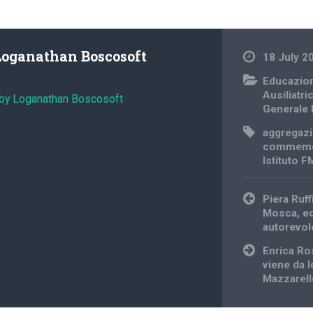
Loganathan Boscosoft
18 July 2
Educazion
Ausiliatri
 by Loganathan Boscosoft
Generale
aggregazio
commemo
Istituto 
Post
Piera Ruf
navigation
Mosca, ed
autorevol
Enrica R
viene da l
Mazzarell