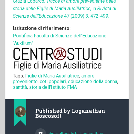
Grazia Loparco,
Tracce di amore preveniente nella
storia delle Figlie di Maria Ausiliatrice,
in
Rivista di
Scienze dell’Educazione
47 (2009) 3, 472-499.
Istituzione di riferimento:
Pontificia Facoltà di Scienze dell’Educazione
“Auxilium”
Tags:
Figlie di Maria Ausiliatrice
,
amore
preveniente
,
ceti popolari
,
educazione della donna
,
santità
,
storia dell'Istituto FMA
Published by
Loganathan
Boscosoft
View all posts by Loganathan