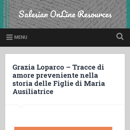
Skip
to
Salesian OnLine Resources
Search
content
MENU
Grazia Loparco – Tracce di
amore preveniente nella
storia delle Figlie di Maria
Ausiliatrice