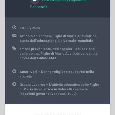
Boscosoft
18 July 2023
Articolo scientifico
,
Figlie di Maria Ausiliatrice
,
Storia dell'educazione
,
Universale-mondiale
amore preveniente
,
ceti popolari
,
educazione
della donna
,
Figlie di Maria Ausiliatrice
,
santità
,
storia dell'Istituto FMA
Post
Autori Vari – Donne religiose educatrici nella
navigation
società
Grazia Loparco – L’attività educativa delle Figlie
di Maria Ausiliatrice in Italia attraverso le
ispezioni governative (1884-1902)