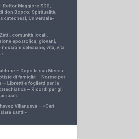
el Rettor Maggiore SDB
,
 di don Bosco
,
Spiritualità
,
la catechesi
,
Universale-
Zatti
,
comunità locali
,
ione apostolica
,
giovani
,
,
missioni salesiane
,
vita
,
vita
ta
caldone – Dopo la sua Messa
otizie di famiglia – Norme per
 – Libretti e foglietti per la
atechistica – Ricordi per gli
irituali.
havez Villanueva – «Cari
 siate santi!»