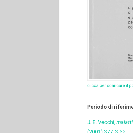
clicca per scaricare il p
Periodo di riferim
J. E. Vecchi,
malatti
(2001) 377, 3-32.