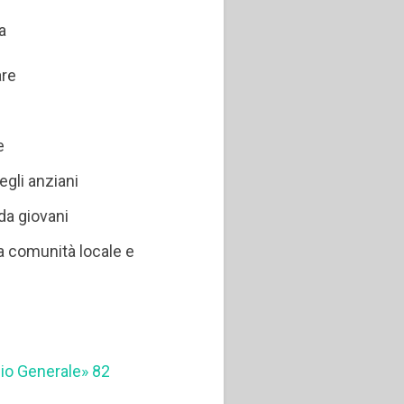
a
are
e
gli anziani
da giovani
 comunità locale e
glio Generale» 82