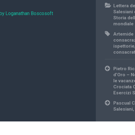
Lettera d
Salesiani
 by Loganathan Boscosoft
Storia del
mondiale
Artemide 
consacraz
ispettorie
consacra
Post
Pietro Ri
navigation
d’Oro – N
le vacanze
Crociata C
Esercizi Sp
Pascual C
Salesiani,