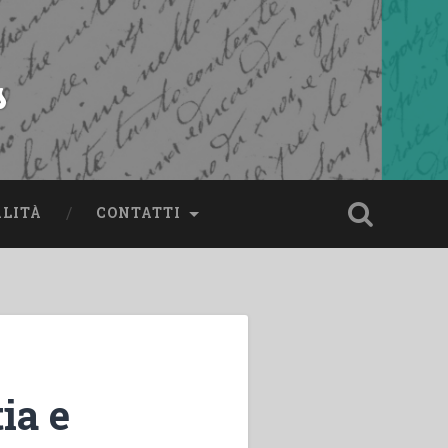
s
ALITÀ
CONTATTI
ia e