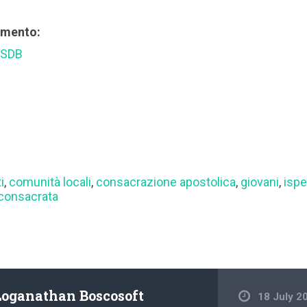
rimento:
 SDB
i
,
comunità locali
,
consacrazione apostolica
,
giovani
,
ispe
 consacrata
Loganathan Boscosoft
18 July 2