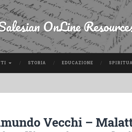
Salesian OnLine Resource
NTI
STORIA
EDUCAZIONE
SPIRITU
mundo Vecchi – Malatt