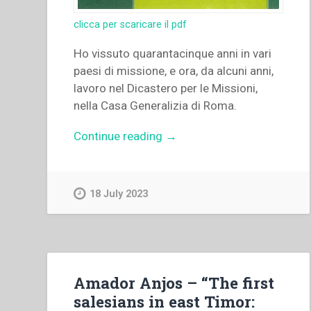
clicca per scaricare il pdf
Ho vissuto quarantacinque anni in vari
paesi di missione, e ora, da alcuni anni,
lavoro nel Dicastero per le Missioni,
nella Casa Generalizia di Roma.
“Christian
Continue reading
→
Bigault
–
“I
18 July 2023
Salesiani
di
fronte
alla
povertà.
Amador Anjos – “The first
La
salesians in east Timor:
mia