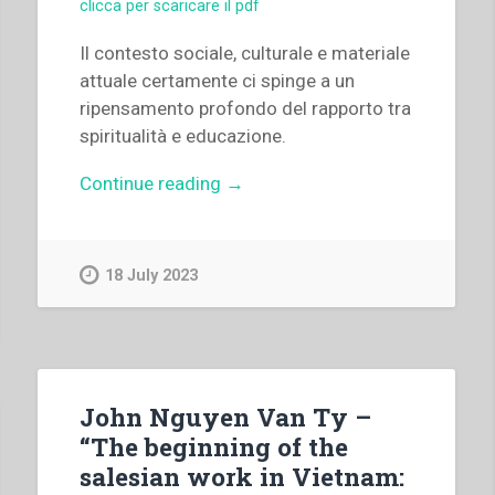
clicca per scaricare il pdf
Il contesto sociale, culturale e materiale
attuale certamente ci spinge a un
ripensamento profondo del rapporto tra
spiritualità e educazione.
“Michele
Continue reading
→
Pellerey
–
“Spiritualità
18 July 2023
e
educazione”
in
“Colloqui
sulla
John Nguyen Van Ty –
Vita
“The beginning of the
Salesiana
salesian work in Vietnam:
20””