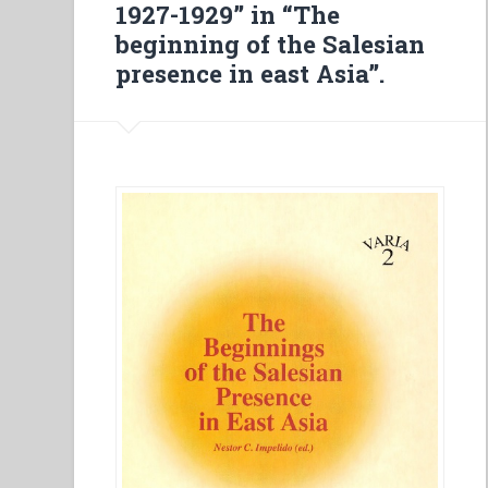
1927-1929” in “The
esperienza
beginning of the Salesian
missionaria”
presence in east Asia”.
in
“Colloqui
sulla
vita
salesiana,
19””