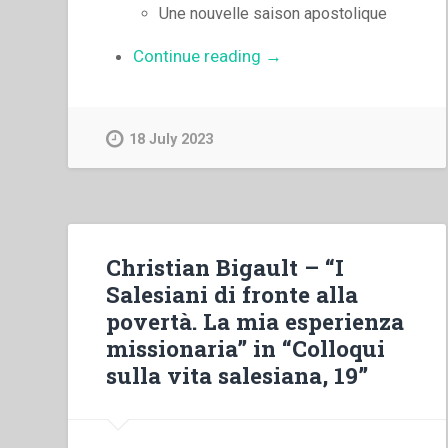
Une nouvelle saison apostolique
“Juan
Continue reading
→
Edmundo
Vecchi
–
18 July 2023
Maladie
et
grand
âge
dans
Christian Bigault – “I
l’experience
Salesiani di fronte alla
salésienne”
povertà. La mia esperienza
missionaria” in “Colloqui
sulla vita salesiana, 19”