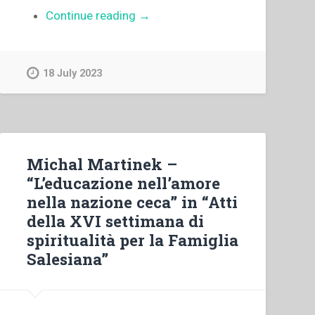
“Juan
Continue reading
→
Edmundo
Vecchi
–
18 July 2023
Todos
juntos
hacìa
el
XXIV
Michal Martinek –
capitulo
“L’educazione nell’amore
general”
nella nazione ceca” in “Atti
della XVI settimana di
spiritualità per la Famiglia
Salesiana”