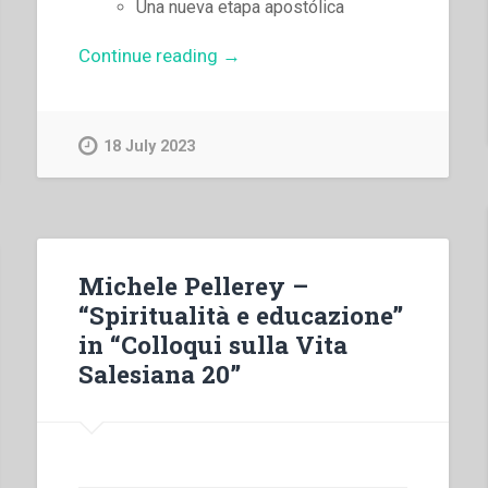
Una nueva etapa apostólica
“Juan
Continue reading
→
Edmundo
Vecchi
–
18 July 2023
Enfermedad
y
ancianidad
en
la
Michele Pellerey –
experiencia
“Spiritualità e educazione”
salesiana”
in “Colloqui sulla Vita
Salesiana 20”