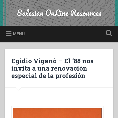
Skip
to
Salesian OnLine Resources
Search
content
MENU
Egidio Viganò – El ’88 nos
invita a una renovación
especial de la profesión