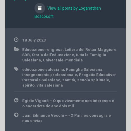
View all posts by Loganathan
Boscosoft
18 July 2023
Educazione religiosa
,
Lettera del Rettor Maggiore
SDB
,
Storia dell'educazione
,
tutta la Famiglia
Salesiana
,
Universale-mondiale
educazione salesiana
,
Famiglia Salesiana
,
insegnamento professionale
,
Progetto Educativo-
Pastorale Salesiano
,
santità
,
scuola spirituale
,
spirito
,
vita salesiana
Post
Egidio Viganò – O que vivamente nos interessa é
navigation
o sacerdote do ano dois mil
Juan Edmundo Vecchi – «O Pai nos consagra e
nos envia»