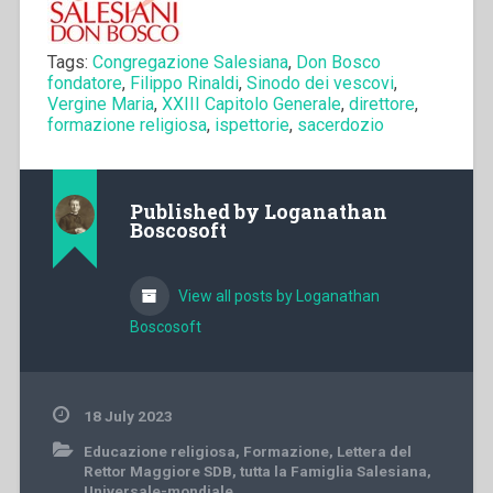
Tags:
Congregazione Salesiana
,
Don Bosco
fondatore
,
Filippo Rinaldi
,
Sinodo dei vescovi
,
Vergine Maria
,
XXIII Capitolo Generale
,
direttore
,
formazione religiosa
,
ispettorie
,
sacerdozio
Published by
Loganathan
Boscosoft
View all posts by Loganathan
Boscosoft
18 July 2023
Educazione religiosa
,
Formazione
,
Lettera del
Rettor Maggiore SDB
,
tutta la Famiglia Salesiana
,
Universale-mondiale