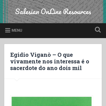
Skip
to
Salesian OnLine Resources
Search
content
MENU
Egidio Viganò – O que
vivamente nos interessa é o
sacerdote do ano dois mil