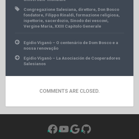
Congregazione Salesiana
,
direttore
,
Don Bosco
fondatore
,
Filippo Rinaldi
,
formazione religiosa
,
ispettorie
,
sacerdozio
,
Sinodo dei vescovi
,
Vergine Maria
,
XXIII Capitolo Generale
Post
Egidio Viganò – O centenário de Dom Bosco e a
navigation
nossa renovação
Egidio Viganò – La Asociación de Cooperadores
Salesianos
COMMENTS ARE CLOSED.
Facebook
YouTube
Google
GitHub