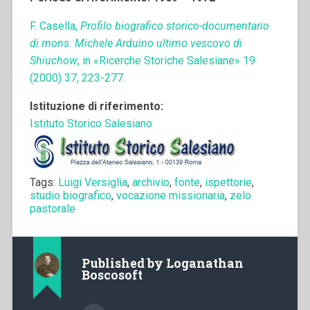
F. Casella,
Profilo biografico storico-documentario
di mons. Michele Arduino ultimo vescovo di
Shiuchow
, in «Ricerche Storiche Salesiane» 19
(2000) 37, 223-277.
Istituzione di riferimento:
Istituto Storico Salesiano
Tags:
Luigi Versiglia
,
archivio
,
fonte
,
ispettorie
,
studio biografico
,
vocazione missionaria
,
zelo
pastorale
Published by
Loganathan
Boscosoft