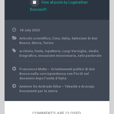
View all posts by Loganathan
Boscosoft
18 July 2023
Articolo scientifico
,
Cina
,
Italia
,
Salesiani di don
Bosco
,
Storia
,
Torino
archivio
,
fonte
,
ispettorie
,
Luigi Versiglia
,
studio
biografico
,
vocazione missionaria
,
zelo pastorale
Post
Francesco Motto – Orientamenti politici di don
navigation
Bosco nella corrispondenza con Pio IX nel
decennio dopo l’unità d’Italia
Antenor De Andrade Silva – Tebaide e Aracaju.
Documenti per la storia
COMMENTS ARE CLOSED.