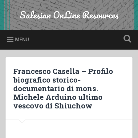
Skip
to
Salesian OnLine Resources
Search
content
MENU
Francesco Casella – Profilo
biografico storico-
documentario di mons.
Michele Arduino ultimo
vescovo di Shiuchow