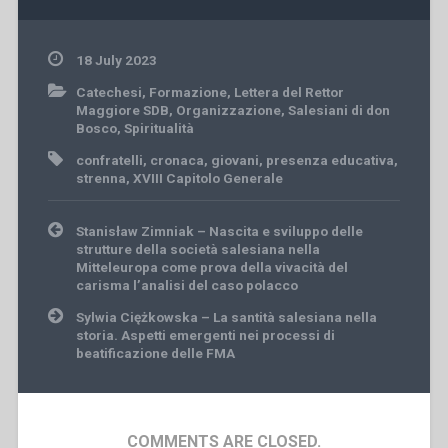
18 July 2023
Catechesi
,
Formazione
,
Lettera del Rettor
Maggiore SDB
,
Organizzazione
,
Salesiani di don
Bosco
,
Spiritualità
confratelli
,
cronaca
,
giovani
,
presenza educativa
,
strenna
,
XVIII Capitolo Generale
Post
Stanisław Zimniak – Nascita e sviluppo delle
navigation
strutture della società salesiana nella
Mitteleuropa come prova della vivacità del
carisma l’analisi del caso polacco
Sylwia Ciężkowska – La santità salesiana nella
storia. Aspetti emergenti nei processi di
beatificazione delle FMA
COMMENTS ARE CLOSED.