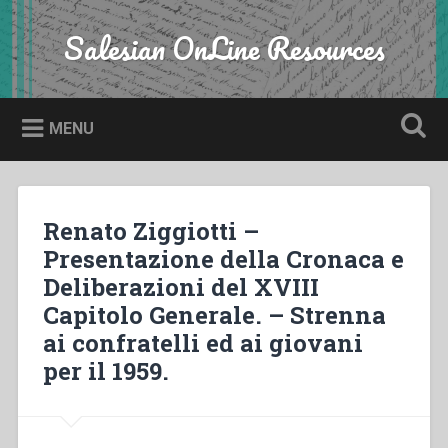
Skip
to
Salesian OnLine Resources
Search
content
MENU
Renato Ziggiotti –
Presentazione della Cronaca e
Deliberazioni del XVIII
Capitolo Generale. – Strenna
ai confratelli ed ai giovani
per il 1959.