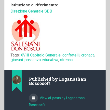
Istituzione di riferimento:
Direzione Generale SDB
Tags:
XVIII Capitolo Generale
,
confratelli
,
cronaca
,
giovani
,
presenza educativa
,
strenna
Published by
Loganathan
Boscosoft
View all posts by Loganathan
Boscosoft