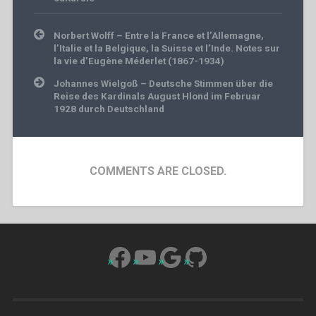
Post
Norbert Wolff – Entre la France et l’Allemagne,
navigation
l’Italie et la Belgique, la Suisse et l’Inde. Notes sur
la vie d’Eugène Méderlet (1867-1934)
Johannes Wielgoß – Deutsche Stimmen über die
Reise des Kardinals August Hlond im Februar
1928 durch Deutschland
COMMENTS ARE CLOSED.
Facebook
YouTube
Google
GitHub