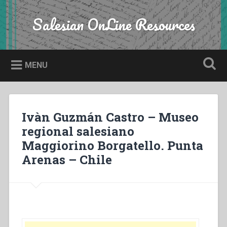
Skip
to
Salesian OnLine Resources
Search
content
MENU
Ivàn Guzmán Castro – Museo
regional salesiano
Maggiorino Borgatello. Punta
Arenas – Chile