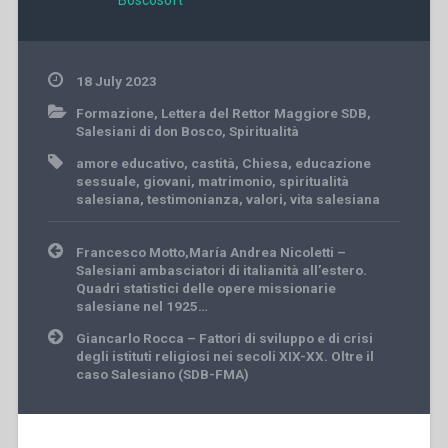
Boscosoft
18 July 2023
Formazione
,
Lettera del Rettor Maggiore SDB
,
Salesiani di don Bosco
,
Spiritualità
amore educativo
,
castità
,
Chiesa
,
educazione
sessuale
,
giovani
,
matrimonio
,
spiritualità
salesiana
,
testimonianza
,
valori
,
vita salesiana
Post
Francesco Motto,María Andrea Nicoletti –
navigation
Salesiani ambasciatori di italianità all’estero.
Quadri statistici delle opere missionarie
salesiane nel 1925…
Giancarlo Rocca – Fattori di sviluppo e di crisi
degli istituti religiosi nei secoli XIX-XX. Oltre il
caso Salesiano (SDB-FMA)