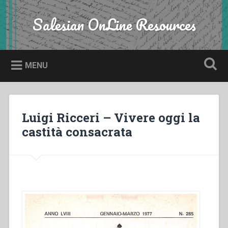
Skip
to
Salesian OnLine Resources
Search
content
MENU
Luigi Ricceri – Vivere oggi la
castità consacrata