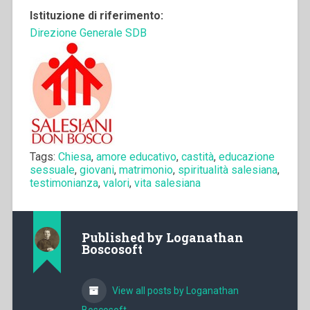
Istituzione di riferimento:
Direzione Generale SDB
Tags:
Chiesa
,
amore educativo
,
castità
,
educazione
sessuale
,
giovani
,
matrimonio
,
spiritualità salesiana
,
testimonianza
,
valori
,
vita salesiana
Published by
Loganathan
Boscosoft
View all posts by Loganathan