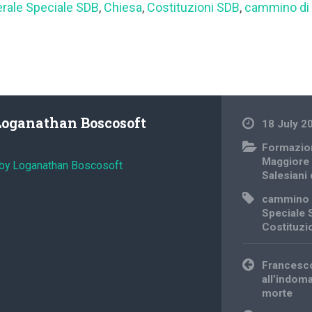
erale Speciale SDB
,
Chiesa
,
Costituzioni SDB
,
cammino di
Loganathan Boscosoft
18 July 2
Formazio
Maggiore
 by Loganathan Boscosoft
Salesiani
cammino 
Speciale
Costituzi
Post
Francesco
navigation
all’indoma
morte