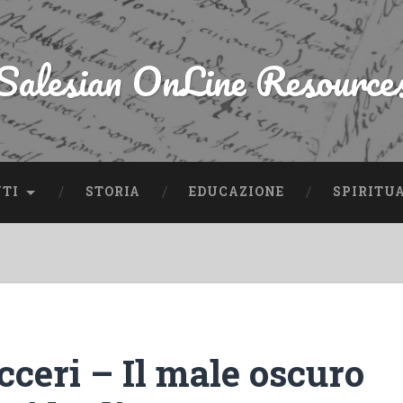
Salesian OnLine Resource
NTI
STORIA
EDUCAZIONE
SPIRITU
cceri – Il male oscuro