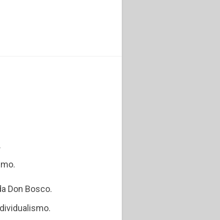
.
ismo.
 da Don Bosco.
ndividualismo.