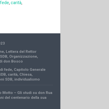
 fede
,
carità
,
023
ne
,
Lettera del Rettor
 SDB
,
Organizzazione
,
 di don Bosco
di fede
,
Capitolo Generale
 SDB
,
carità
,
Chiesa
,
oni SDB
,
individualismo
 Motto – Gli studi su don Rua
ni del centenario della sua