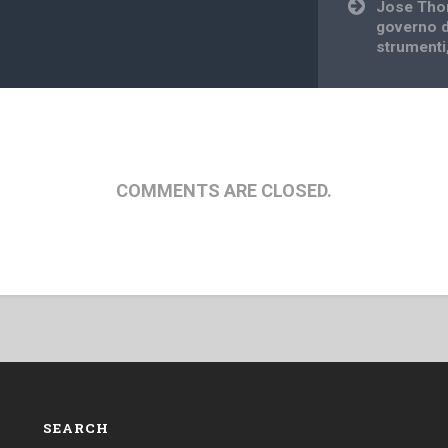
Jose Thom
governo d
strumenti,
COMMENTS ARE CLOSED.
SEARCH