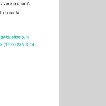
“vivere in unum”.
o la carità.
7
individualismo
, in
58 (1977) 286, 3-24.