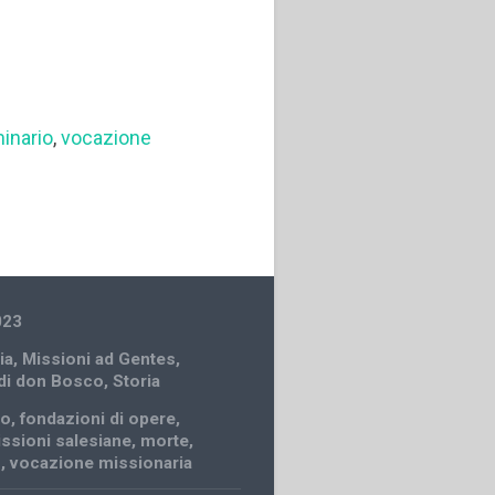
inario
,
vocazione
023
ia
,
Missioni ad Gentes
,
 di don Bosco
,
Storia
to
,
fondazioni di opere
,
ssioni salesiane
,
morte
,
o
,
vocazione missionaria