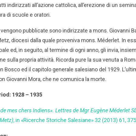
tti indirizzati all’azione cattolica, all’erezione di un semin
ra di scuole e oratori.
 vengono pubblicate sono indirizzate a mons. Giovanni Ba
etz, diocesi dalla quale proveniva mons. Méderlet. In esse
le ed, in seguito, al termine di ogni anno, gli invia, insiem
e sulla propria attività. Ricorda pure la sua venuta a Rom
n Bosco ed il capitolo generale salesiano del 1929. L’ultim
 don Giovanni Mora, che ne comunica la morte.
riod: 1928 – 1935
 de mes chers Indiens». Lettres de Mgr Eugène Méderlet 
(Metz)
, in «Ricerche Storiche Salesiane» 32 (2013) 61, 37
ion: