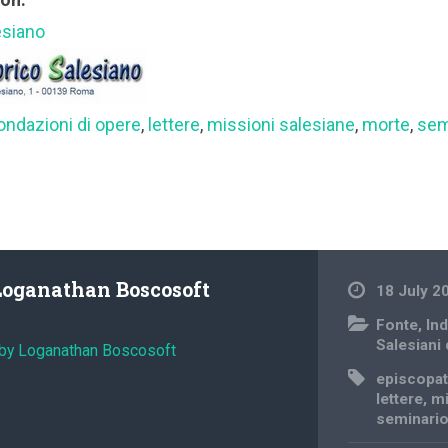
esiano
ondazioni di opere
,
lettere
,
missioni salesiane
,
morte
,
sem
Loganathan Boscosoft
18 July 2
Fonte
,
Ind
Salesiani
 by Loganathan Boscosoft
episcopa
lettere
,
mi
seminari