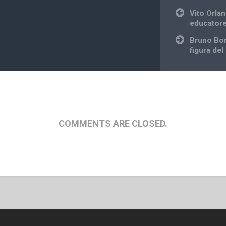
Post
Vito Orla
navigation
educator
Bruno Bor
figura del
COMMENTS ARE CLOSED.