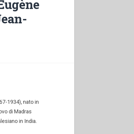
 Eugène
Jean-
67-1934), nato in
covo di Madras
esiano in India.