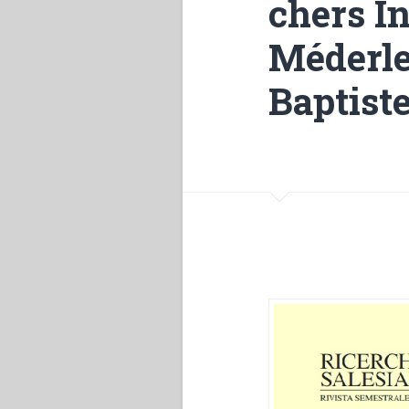
chers I
Méderle
Baptiste