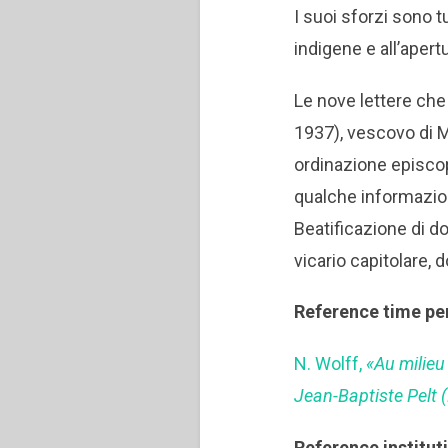
I suoi sforzi sono tu
indigene e all’apertu
Le nove lettere che
1937), vescovo di M
ordinazione episcopa
qualche informazion
Beatificazione di do
vicario capitolare,
Reference time pe
N. Wolff,
«Au milieu
Jean-Baptiste Pelt 
Reference institut