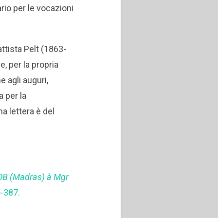
ario per le vocazioni
ttista Pelt (1863-
, per la propria
e agli auguri,
a per la
a lettera è del
SDB (Madras) à Mgr
5-387.