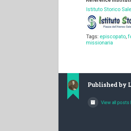
Istituto Storico Sal
Tags:
episcopato
,
f
missionaria
Published by
View all posts