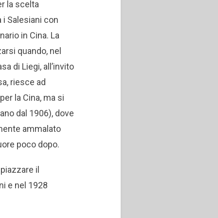
r la scelta
 i Salesiani con
nario in Cina. La
arsi quando, nel
a di Liegi, all’invito
sa, riesce ad
per la Cina, ma si
erano dal 1906), dove
emente ammalato
uore poco dopo.
mpiazzare il
ni e nel 1928