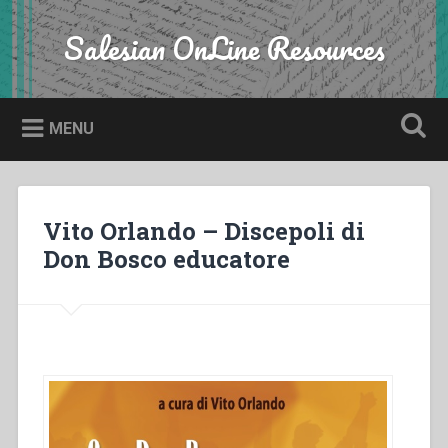
Skip
to
Salesian OnLine Resources
Search
content
MENU
Vito Orlando – Discepoli di
Don Bosco educatore