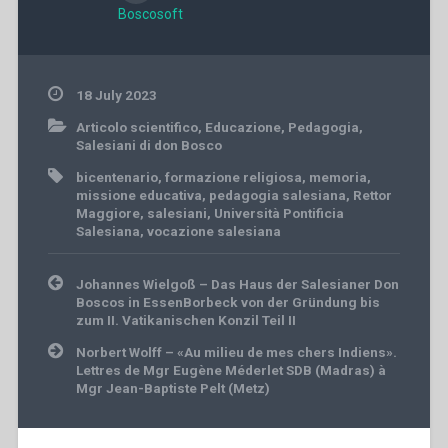
Boscosoft
18 July 2023
Articolo scientifico
,
Educazione
,
Pedagogia
,
Salesiani di don Bosco
bicentenario
,
formazione religiosa
,
memoria
,
missione educativa
,
pedagogia salesiana
,
Rettor
Maggiore
,
salesiani
,
Università Pontificia
Salesiana
,
vocazione salesiana
Post
Johannes Wielgoß – Das Haus der Salesianer Don
navigation
Boscos in EssenBorbeck von der Gründung bis
zum II. Vatikanischen Konzil Teil II
Norbert Wolff – «Au milieu de mes chers Indiens».
Lettres de Mgr Eugène Méderlet SDB (Madras) à
Mgr Jean-Baptiste Pelt (Metz)