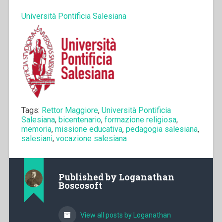
Università Pontificia Salesiana
Tags:
Rettor Maggiore
,
Università Pontificia
Salesiana
,
bicentenario
,
formazione religiosa
,
memoria
,
missione educativa
,
pedagogia salesiana
,
salesiani
,
vocazione salesiana
Published by
Loganathan
Boscosoft
View all posts by Loganathan