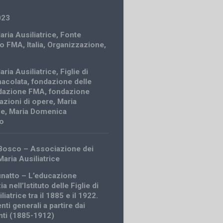
023
Maria Ausiliatrice
,
Fonte
uto FMA
,
Italia
,
Organizzazione
,
Maria Ausiliatrice
,
Figlie di
acolata
,
fondazione delle
dazione FMA
,
fondazione
azioni di opere
,
Maria
ce
,
Maria Domenica
lo
Bosco – Associazione dei
Maria Ausiliatrice
finatto – L’educazione
ia nell’Istituto delle Figlie di
liatrice tra il 1885 e il 1922.
ti generali a partire dai
ti (1885-1912)