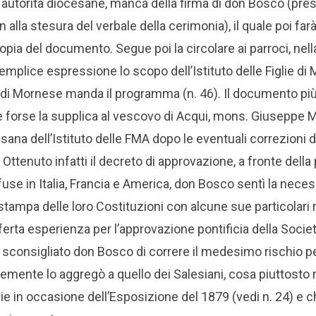
a autorità diocesane, manca della firma di don Bosco (pres
alla stesura del verbale della cerimonia), il quale poi far
 copia del documento.
Segue poi la circolare ai parroci, ne
plice espressione lo scopo dell’Istituto delle Figlie di Ma
 di Mornese manda il programma (n. 46).
Il documento più
orse la supplica al vescovo di Acqui, mons. Giuseppe Ma
ana dell’Istituto delle FMA dopo le eventuali correzioni d
.
Ottenuto infatti il decreto di approvazione, a fronte dell
use in Italia, Francia e America, don Bosco sentì la necess
a stampa delle loro Costituzioni con alcune sue particolar
ferta esperienza per l’approvazione pontificia della Societ
 sconsigliato don Bosco di correre il medesimo rischio per
mente lo aggregò a quello dei Salesiani, cosa piuttosto 
icie in occasione dell’Esposizione del 1879 (vedi n. 24) e c