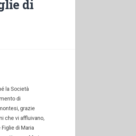
glie di
hé la Società
omento di
montesi, grazie
 che vi affluivano,
Figlie di Maria