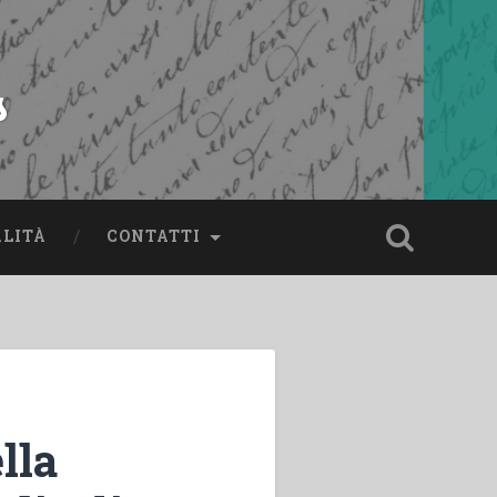
s
ALITÀ
CONTATTI
lla