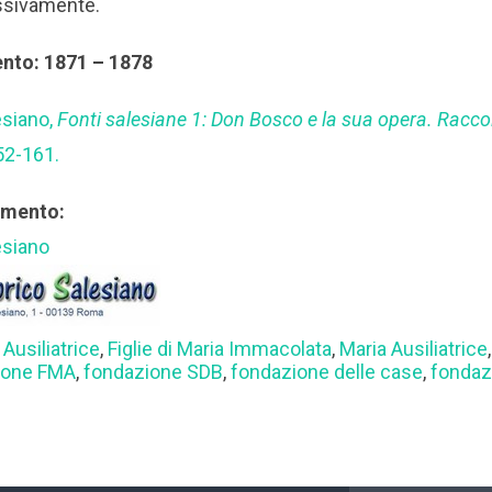
ssivamente.
ento: 1871 – 1878
esiano,
Fonti salesiane 1: Don Bosco e la sua opera. Raccol
52-161.
rimento:
esiano
 Ausiliatrice
,
Figlie di Maria Immacolata
,
Maria Ausiliatrice
ione FMA
,
fondazione SDB
,
fondazione delle case
,
fondaz