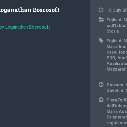
Loganathan Boscosoft
18 July 2
Figlie di 
sull’Istit
 by Loganathan Boscosoft
Storia
Figlie di 
Maria Imm
case
,
fon
SDB
,
fond
Ausiliatri
Mazzarel
Post
Giovanni 
navigation
Devoti di 
Piera Ruf
dell’infanz
Maria Ausi
Orientamen
regolamen