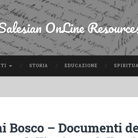
Salesian OnLine Resource
NTI
STORIA
EDUCAZIONE
SPIRITU
i Bosco – Documenti de