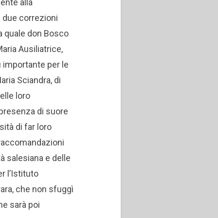
ente alla
à due correzioni
lla quale don Bosco
ria Ausiliatrice,
 importante per le
ria Sciandra, di
elle loro
a presenza di suore
ità di far loro
i raccomandazioni
à salesiana e delle
 l’Istituto
rara, che non sfuggì
he sarà poi