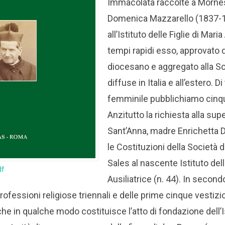
Immacolata raccolte a Mornes
Domenica Mazzarello (1837-18
all’Istituto delle Figlie di Maria
tempi rapidi esso, approvato d
diocesano e aggregato alla So
diffuse in Italia e all’estero. 
femminile pubblichiamo cinq
Anzitutto la richiesta alla sup
Sant’Anna, madre Enrichetta D
le Costituzioni della Società 
Sales al nascente Istituto dell
df
Ausiliatrice (n. 44).
In secondo
rofessioni religiose triennali e delle prime cinque vestizio
che in qualche modo costituisce l’atto di fondazione dell’I