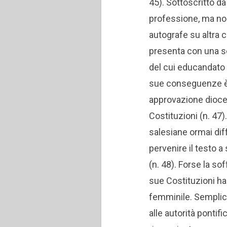
45). Sottoscritto d
professione, ma non 
autografe su altra
presenta con una sem
del cui educandato
sue conseguenze è f
approvazione dioces
Costituzioni (n. 47)
salesiane ormai diff
pervenire il testo 
(n. 48).
Forse la sof
sue Costituzioni ha
femminile. Semplice
alle autorità pontif