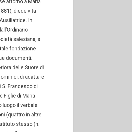
e attorno a Maria
81), diede vita
 Ausiliatrice. In
all’Ordinario
cietà salesiana, si
Di tale fondazione
ue documenti.
eriora delle Suore di
ominici, di adattare
di S. Francesco di
e Figlie di Maria
 luogo il verbale
ni (quattro in altre
stituto stesso (n.