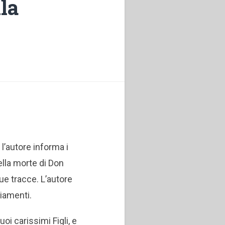
la
 l’autore informa i
ella morte di Don
sue tracce. L’autore
giamenti.
uoi carissimi Figli, e