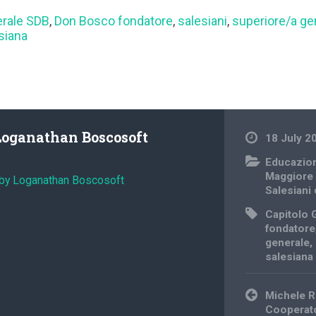
erale SDB
,
Don Bosco fondatore
,
salesiani
,
superiore/a ge
siana
Loganathan Boscosoft
18 July 2
Educazion
Maggiore
 by Loganathan Boscosoft
Salesiani
Capitolo 
fondatore
generale
,
salesiana
Post
Michele R
navigation
Cooperator