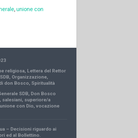
nerale
,
unione con
023
e religiosa
,
Lettera del Rettor
 SDB
,
Organizzazione
,
 di don Bosco
,
Spiritualità
Generale SDB
,
Don Bosco
,
salesiani
,
superiore/a
unione con Dio
,
vocazione
ua – Decisioni riguardo ai
i ed al Bollettino.