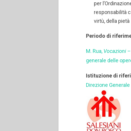
per l’Ordinazion
responsabilità c
virtù, della piet
Periodo di riferim
M. Rua,
Vocazioni –
generale delle oper
Istituzione di rife
Direzione Generale