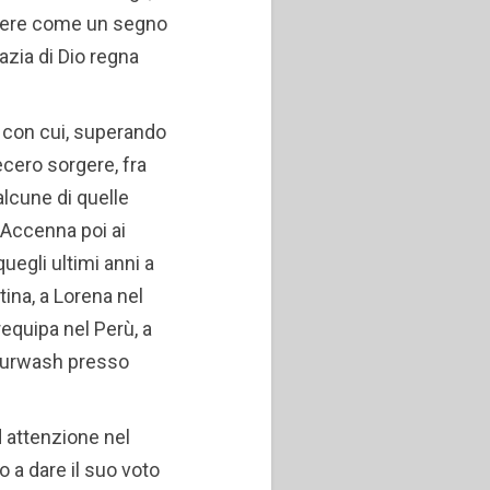
ttere come un segno
azia di Dio regna
 con cui, superando
fecero sorgere, fra
 alcune di quelle
. Accenna poi ai
uegli ultimi anni a
ina, a Lorena nel
Arequipa nel Perù, a
Burwash presso
d attenzione nel
o a dare il suo voto