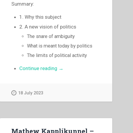
Summary:
1. Why this subject
2. A new vision of politics
The snare of ambiguity
What is meant today by politics
The limits of political activity
“Luigi
Continue reading
→
Ricceri
–
The
18 July 2023
Salesians
and
political
responsibility”
Mathew Kapplikunnel –