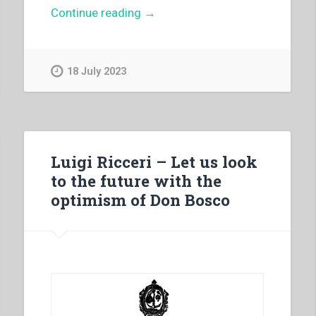
“Pietro
Continue reading
→
Braido
–
Religiosi
18 July 2023
nuovi
per
il
mondo
del
Luigi Ricceri – Let us look
lavoro”
to the future with the
optimism of Don Bosco