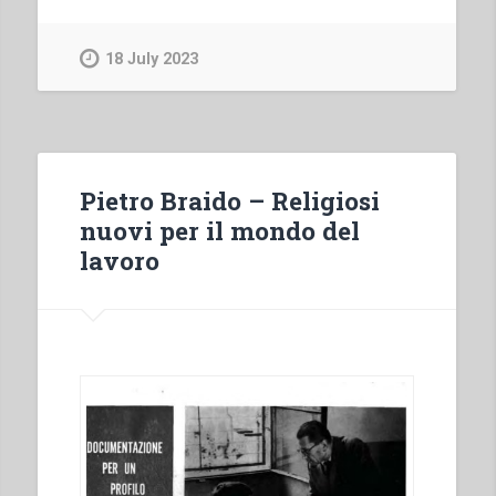
–
Volontari
18 July 2023
italiani
per
gli
altri
popoli”
Pietro Braido – Religiosi
nuovi per il mondo del
lavoro