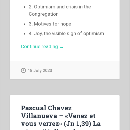
2. Optimism and crisis in the
Congregation
3. Motives for hope
4. Joy, the visible sign of optimism
“Luigi
Continue reading
→
Ricceri
–
Let
18 July 2023
us
look
to
the
future
Pascual Chavez
with
Villanueva – «Venez et
the
vous verrez» (Jn 1,39) La
optimism