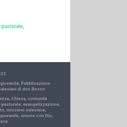
-pastorale
,
023
 giovanile
,
Pubblicazione
Salesiani di don Bosco
ezza
,
Chiesa
,
comunità
-pastorale
,
evangelizzazione
,
to
,
missioni salesiane
,
 giovanile
,
unione con Dio
,
aria