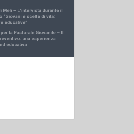
i Meli – L’intervista durante il
“Giovani e scelte di vita:
ve educative”
per la Pastorale Giovanile – Il
reventivo: una esperienza
 ed educativa