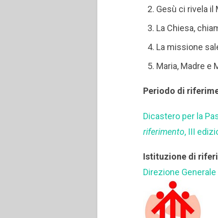
Gesù ci rivela i
La Chiesa, chia
La missione sal
Maria, Madre e 
Periodo di riferim
Dicastero per la Pa
riferimento
, III edi
Istituzione di rife
Direzione Generale