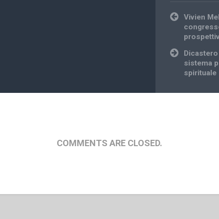
Post
Vivien Mel
navigation
congresso 
prospetti
Dicastero 
sistema p
spirituale
COMMENTS ARE CLOSED.