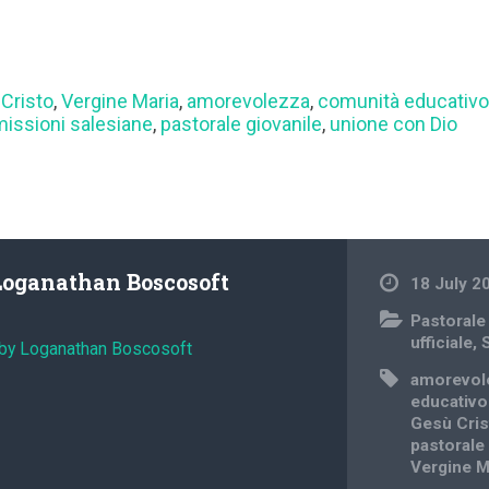
Cristo
,
Vergine Maria
,
amorevolezza
,
comunità educativo
missioni salesiane
,
pastorale giovanile
,
unione con Dio
Loganathan Boscosoft
18 July 2
Pastorale
ufficiale
,
 by Loganathan Boscosoft
amorevol
educativo
Gesù Cris
pastorale
Vergine M