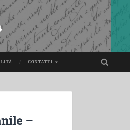
s
ALITÀ
CONTATTI
anile –