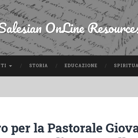
Salesian OnLine Resource
NTI
STORIA
EDUCAZIONE
SPIRITU
o per la Pastorale Giov