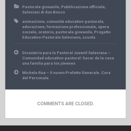
Pastorale giovanile
,
Pubblicazione ufficiale
,
Salesiani di don Bosco
animazione
,
comunità educativo-pastorale
,
educazione
,
formazione professionale
,
opera
sociale
,
oratorio
,
pastorale giovanile
,
Progetto
Educativo-Pastorale Salesiano
,
scuola
Post
Dicasterio para la Pastoral Juvenil Salesiana –
navigation
Comunidad educativo-pastoral: hacer de la casa
una familia para los jóvenes
Michele Rua – II nuovo Prefetto Generale. Cura
del Personale.
COMMENTS ARE CLOSED.