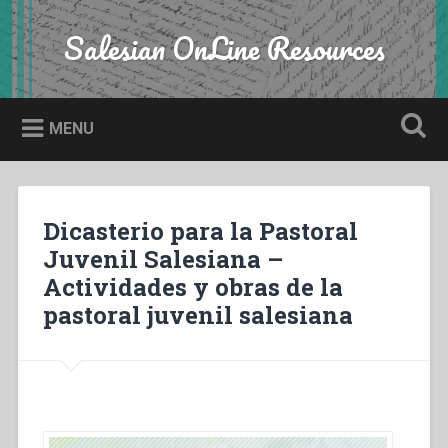
Skip
to
Salesian OnLine Resources
Search
content
MENU
Dicasterio para la Pastoral
Juvenil Salesiana –
Actividades y obras de la
pastoral juvenil salesiana