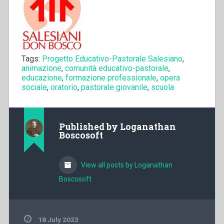
Tags:
Progetto Educativo-Pastorale Salesiano
,
animazione
,
comunità educativo-pastorale
,
educazione
,
formazione professionale
,
opera
sociale
,
oratorio
,
pastorale giovanile
,
scuola
Published by
Loganathan
Boscosoft
View all posts by Loganathan
Boscosoft
18 July 2023