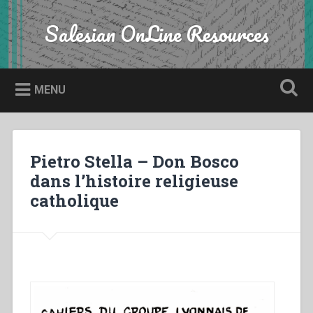
Skip
to
Salesian OnLine Resources
Search
content
MENU
Pietro Stella – Don Bosco
dans l’histoire religieuse
catholique