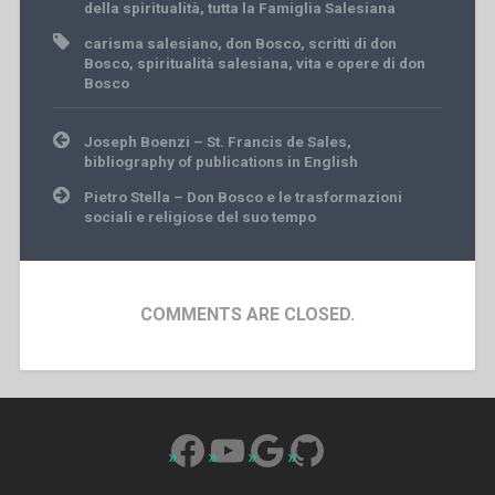
della spiritualità
,
tutta la Famiglia Salesiana
carisma salesiano
,
don Bosco
,
scritti di don
Bosco
,
spiritualità salesiana
,
vita e opere di don
Bosco
Post
Joseph Boenzi – St. Francis de Sales,
navigation
bibliography of publications in English
Pietro Stella – Don Bosco e le trasformazioni
sociali e religiose del suo tempo
COMMENTS ARE CLOSED.
Facebook
YouTube
Google
GitHub