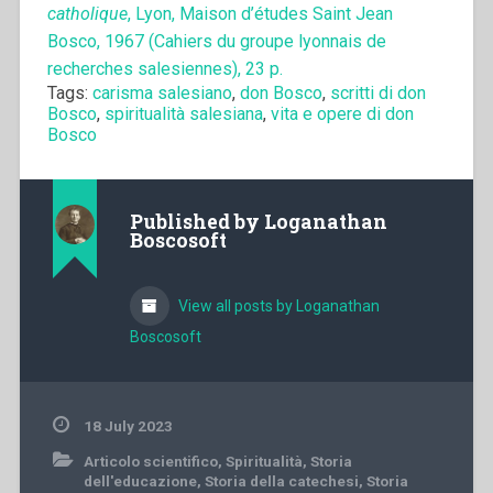
catholique
, Lyon, Maison d’études Saint Jean
Bosco, 1967 (Cahiers du groupe lyonnais de
recherches salesiennes), 23 p.
Tags:
carisma salesiano
,
don Bosco
,
scritti di don
Bosco
,
spiritualità salesiana
,
vita e opere di don
Bosco
Published by
Loganathan
Boscosoft
View all posts by Loganathan
Boscosoft
18 July 2023
Articolo scientifico
,
Spiritualità
,
Storia
dell'educazione
,
Storia della catechesi
,
Storia