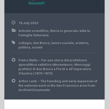
Boscosoft
18 July 2023
Articolo scientifico
,
Storia in generale
,
tutta la
Famiglia Salesiana
collegio
,
don Bosco
,
lavoro sociale
,
oratorio
,
politica
,
scuola
Post
Pietro Stella – Per una storia del profetismo
navigation
apocalittico cattolico ottocentesco. Messaggi
profetici di don Bosco a Pio IX e all’imperatore
d’Austria (1870-1873)
Arthur Lenti – The founding and early expansion of
the salesian work in the San Francisco area from
Archival Documents