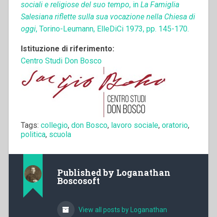
sociali e religiose del suo tempo
, in
La Famiglia
Salesiana riflette sulla sua vocazione nella Chiesa di
oggi
, Torino-Leumann, ElleDiCi 1973, pp. 145-170.
Istituzione di riferimento:
Centro Studi Don Bosco
Tags:
collegio
,
don Bosco
,
lavoro sociale
,
oratorio
,
politica
,
scuola
Published by
Loganathan
Boscosoft
View all posts by Loganathan