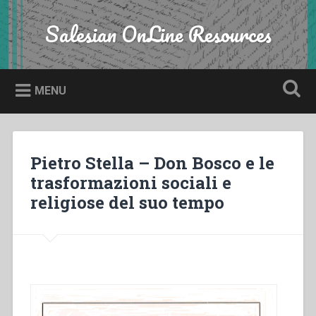
Skip
to
Salesian OnLine Resources
Search
content
MENU
Pietro Stella – Don Bosco e le
trasformazioni sociali e
religiose del suo tempo