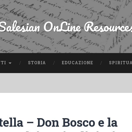
Salesian OnLine Resource
NTI
STORIA
EDUCAZIONE
SPIRITU
tella – Don Bosco e la