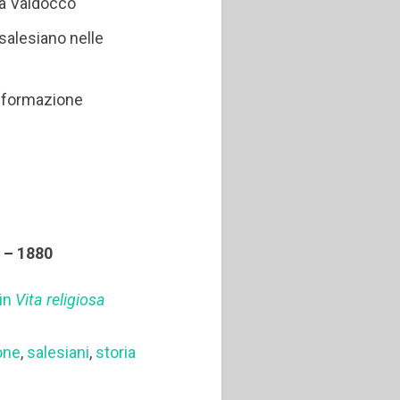
 a Valdocco
salesiano nelle
i formazione
0 – 1880
 in
Vita religiosa
one
,
salesiani
,
storia