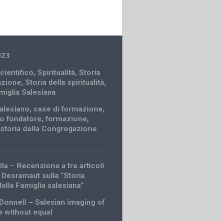
023
cientifico
,
Spiritualità
,
Storia
azione
,
Storia della spiritualità
,
amiglia Salesiana
alesiano
,
case di formazione
,
o fondatore
,
formazione
,
,
storia della Congregazione
lla – Recensione a tre articoli
s Desramaut sulla “Storia
della Famiglia salesiana”
onnell – Salesian imaging of
e without equal