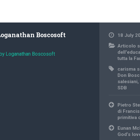
Loganathan Boscosoft
18 July 2
Articolo s
dell'educ
 by Loganathan Boscosoft
tutta la F
carisma s
Don Bosc
salesiani
SDB
Post
Pietro Ste
navigation
di Franci
primitiva 
Eunan McD
God’s lov