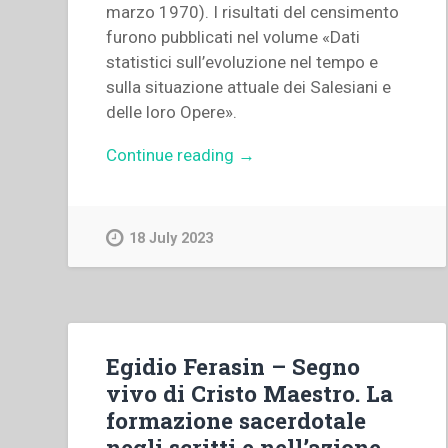
marzo 1970). I risultati del censimento
furono pubblicati nel volume «Dati
statistici sull’evoluzione nel tempo e
sulla situazione attuale dei Salesiani e
delle loro Opere».
“Silvano
Continue reading
→
Sarti
–
Dati
18 July 2023
statistici
sulle
opere
della
congregazione”
Egidio Ferasin – Segno
vivo di Cristo Maestro. La
formazione sacerdotale
negli scritti e nell’azione