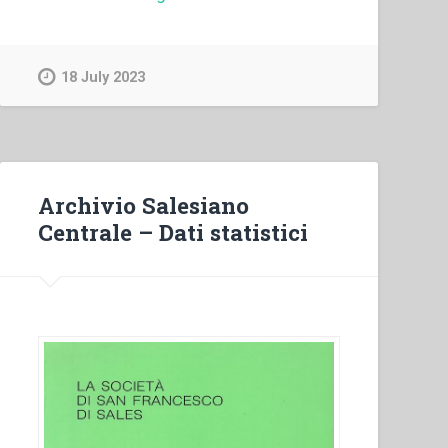
Salesiano
Centrale
–
18 July 2023
Statistica
generale
del
personale
salesiano
Archivio Salesiano
1949.”
Centrale – Dati statistici