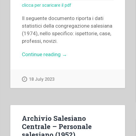
clicca per scaricare il pdf
Il seguente documento riporta i dati
statistici della congregazione salesiana
(1974), nello specifico: ispettorie, case,
professi, novizi.
“Archivio
Continue reading
→
Salesiano
Centrale
–
18 July 2023
Dati
statistici
della
congregazione
salesiana”
Archivio Salesiano
Centrale – Personale
salesiano (1952)