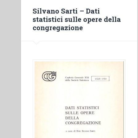
case
Silvano Sarti – Dati
salesiane
statistici sulle opere della
in
congregazione
Italia.
Andamento
e
provenienza
dei
salesiani
italiani.
Dati
statistici
1861-
2010”