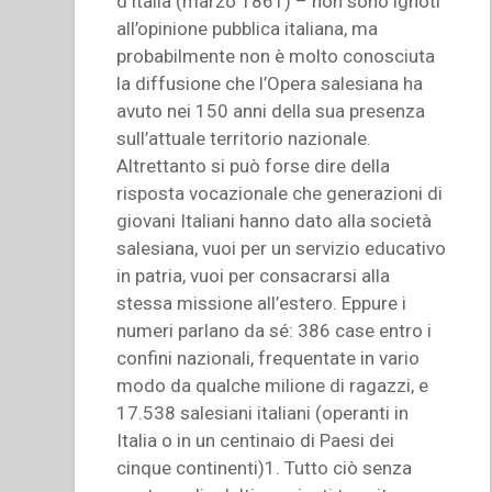
d’Italia (marzo 1861) – non sono ignoti
all’opinione pubblica italiana, ma
probabilmente non è molto conosciuta
la diffusione che l’Opera salesiana ha
avuto nei 150 anni della sua presenza
sull’attuale territorio nazionale.
Altrettanto si può forse dire della
risposta vocazionale che generazioni di
giovani Italiani hanno dato alla società
salesiana, vuoi per un servizio educativo
in patria, vuoi per consacrarsi alla
stessa missione all’estero. Eppure i
numeri parlano da sé: 386 case entro i
confini nazionali, frequentate in vario
modo da qualche milione di ragazzi, e
17.538 salesiani italiani (operanti in
Italia o in un centinaio di Paesi dei
cinque continenti)1. Tutto ciò senza