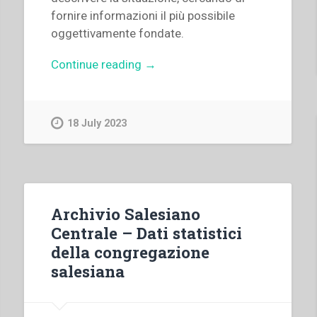
fornire informazioni il più possibile
oggettivamente fondate.
“Francesco
Continue reading
→
Motto,Guglielmo
Malizia
–
18 July 2023
L’evoluzione
dell’opera
salesiana
in
Italia.
Archivio Salesiano
Dati
Centrale – Dati statistici
quantitativi
della congregazione
1861-
salesiana
2010.”