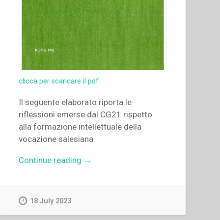
clicca per scaricare il pdf
Il seguente elaborato riporta le
riflessioni emerse dal CG21 rispetto
alla formazione intellettuale della
vocazione salesiana.
“Juan
Continue reading
→
Picca
–
La
18 July 2023
formazione