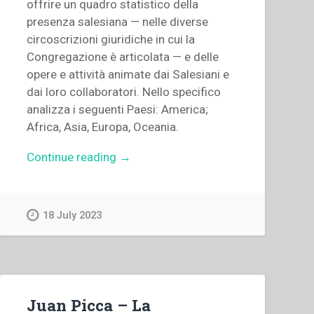
offrire un quadro statistico della
presenza salesiana — nelle diverse
circoscrizioni giuridiche in cui la
Congregazione è articolata — e delle
opere e attività animate dai Salesiani e
dai loro collaboratori. Nello specifico
analizza i seguenti Paesi: America;
Africa, Asia, Europa, Oceania.
“Archivio
Continue reading
→
Salesiano
Centrale
–
18 July 2023
Dati
statistici”
Juan Picca – La