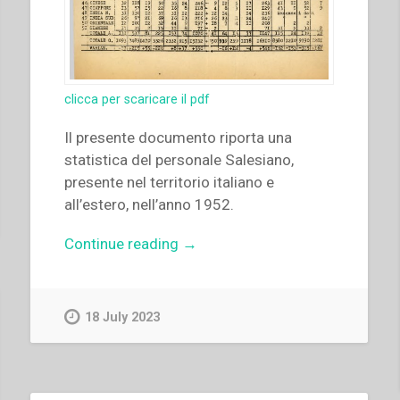
clicca per scaricare il pdf
Il presente documento riporta una
statistica del personale Salesiano,
presente nel territorio italiano e
all’estero, nell’anno 1952.
“Archivio
Continue reading
→
Salesiano
Centrale
–
18 July 2023
Personale
salesiano
(1952)”