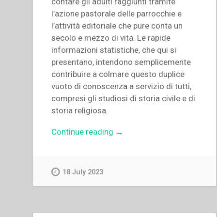
contare gli adulti raggiunti tramite
l’azione pastorale delle parrocchie e
l’attività editoriale che pure conta un
secolo e mezzo di vita. Le rapide
informazioni statistiche, che qui si
presentano, intendono semplicemente
contribuire a colmare questo duplice
vuoto di conoscenza a servizio di tutti,
compresi gli studiosi di storia civile e di
storia religiosa.
“Francesco
Continue reading
→
Motto,Silvano
Sarti
–
18 July 2023
Andamento
e
dislocazione
delle