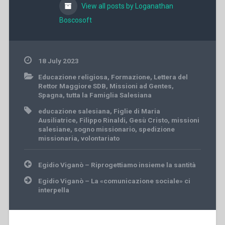
View all posts by Loganathan
Boscosoft
18 July 2023
Educazione religiosa
,
Formazione
,
Lettera del
Rettor Maggiore SDB
,
Missioni ad Gentes
,
Spagna
,
tutta la Famiglia Salesiana
educazione salesiana
,
Figlie di Maria
Ausiliatrice
,
Filippo Rinaldi
,
Gesù Cristo
,
missioni
salesiane
,
sogno missionario
,
spedizione
missionaria
,
volontariato
Post
Egidio Viganò – Riprogettiamo insieme la santità
navigation
Egidio Viganò – La «comunicazione sociale» ci
interpella