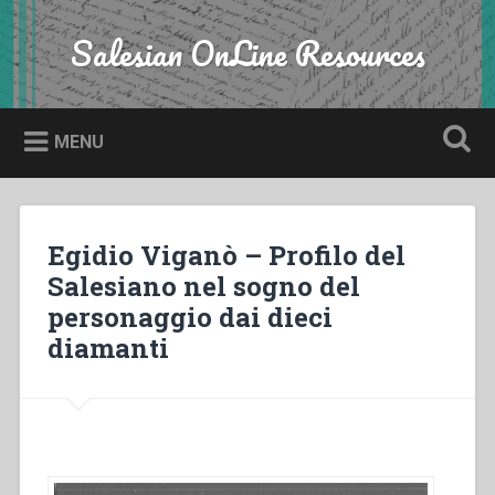
Skip
to
Salesian OnLine Resources
Search
content
MENU
Egidio Viganò – Profilo del
Salesiano nel sogno del
personaggio dai dieci
diamanti