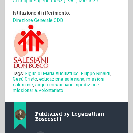
Consiglio Superiore» 62 (1981) 300, 3-37.
Istituzione di riferimento:
Direzione Generale SDB
Tags:
Figlie di Maria Ausiliatrice
,
Filippo Rinaldi
,
Gesù Cristo
,
educazione salesiana
,
missioni
salesiane
,
sogno missionario
,
spedizione
missionaria
,
volontariato
Published by
Loganathan
Boscosoft